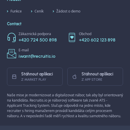
Funkce
Ceník
Žádost o demo
Contact
Zákaznická podpora
Obchod
+420 724 500 898
+420 602 123 898
E-mail
iwant@recruitis.io
Stáhnout aplikaci
Stáhnout aplikaci
Z MARKET PLAY
Z APP STORE
Naše mise je modernizovat a digitalizovat nábor, tak aby byl orientovaný
na kandidáta. Recruitis.io je náborový software tak zvané ATS -
Applicant Tracking System. Slučuje odpovědi na jedno místo, kde
recruiter s hiring manažerem provádí kandidáta celým procesem
náboru. A v neposlední řadě měří rychlost a kvalitu samotného náboru.