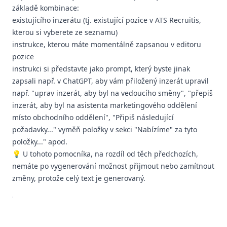
základě kombinace:
existujícího inzerátu (tj. existující pozice v ATS Recruitis,
kterou si vyberete ze seznamu)
instrukce, kterou máte momentálně zapsanou v editoru
pozice
instrukci si představte jako prompt, který byste jinak
zapsali např. v ChatGPT, aby vám přiložený inzerát upravil
např. "uprav inzerát, aby byl na vedoucího směny", "přepiš
inzerát, aby byl na asistenta marketingového oddělení
místo obchodního oddělení", "Připiš následující
požadavky..." vyměň položky v sekci "Nabízíme" za tyto
položky..." apod.
💡 U tohoto pomocníka, na rozdíl od těch předchozích,
nemáte po vygenerování možnost přijmout nebo zamítnout
změny, protože celý text je generovaný.