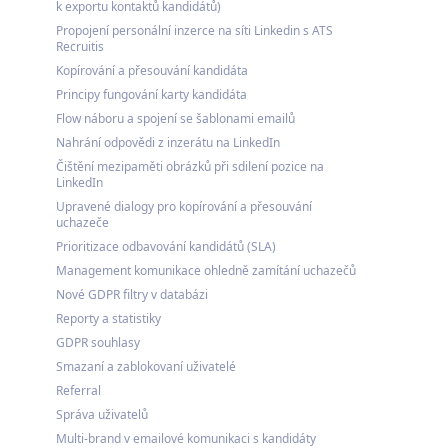
k exportu kontaktů kandidátů)
Propojení personální inzerce na síti Linkedin s ATS
Recruitis
Kopírování a přesouvání kandidáta
Principy fungování karty kandidáta
Flow náboru a spojení se šablonami emailů
Nahrání odpovědi z inzerátu na LinkedIn
Čištění mezipaměti obrázků při sdilení pozice na
LinkedIn
Upravené dialogy pro kopírování a přesouvání
uchazeče
Prioritizace odbavování kandidátů (SLA)
Management komunikace ohledně zamítání uchazečů
Nové GDPR filtry v databázi
Reporty a statistiky
GDPR souhlasy
Smazaní a zablokovaní uživatelé
Referral
Správa uživatelů
Multi-brand v emailové komunikaci s kandidáty