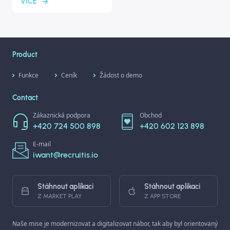
VÍCE
Product
Funkce
Ceník
Žádost o demo
Contact
Zákaznická podpora
Obchod
+420 724 500 898
+420 602 123 898
E-mail
iwant@recruitis.io
Stáhnout aplikaci
Stáhnout aplikaci
Z MARKET PLAY
Z APP STORE
Naše mise je modernizovat a digitalizovat nábor, tak aby byl orientovaný