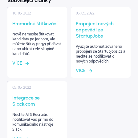
Související články
16. 05. 2022
05. 05. 2022
Hromadné štítkování
Propojení nových
odpovědí ze
Nově nemusíte štítkovat
StartupJobs
kandidáty po jednom, ale
můžete štítky (tagy) přidávat
Využijte automatizovaného
nebo ubírat celé skupině
propojení se StartupJobs.cz a
kandidátů.
nechte se notifikovat o
nových odpovědích.
VÍCE
VÍCE
05. 05. 2022
Integrace se
Slack.com
Nechte ATS Recruitis
notifikovat vás přímo do
komunikačního nástroje
Slack.