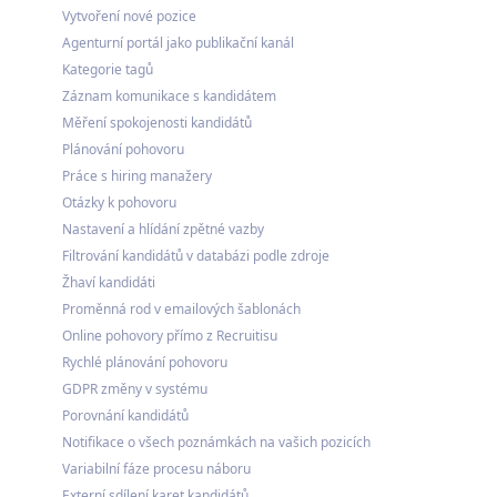
Vytvoření nové pozice
Agenturní portál jako publikační kanál
Kategorie tagů
Záznam komunikace s kandidátem
Měření spokojenosti kandidátů
Plánování pohovoru
Práce s hiring manažery
Otázky k pohovoru
Nastavení a hlídání zpětné vazby
Filtrování kandidátů v databázi podle zdroje
Žhaví kandidáti
Proměnná rod v emailových šablonách
Online pohovory přímo z Recruitisu
Rychlé plánování pohovoru
GDPR změny v systému
Porovnání kandidátů
Notifikace o všech poznámkách na vašich pozicích
Variabilní fáze procesu náboru
Externí sdílení karet kandidátů