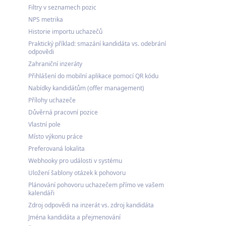
Filtry v seznamech pozic
NPS metrika
Historie importu uchazečů
Praktický příklad: smazání kandidáta vs. odebrání
odpovědi
Zahraniční inzeráty
Přihlášení do mobilní aplikace pomocí QR kódu
Nabídky kandidátům (offer management)
Přílohy uchazeče
Důvěrná pracovní pozice
Vlastní pole
Místo výkonu práce
Preferovaná lokalita
Webhooky pro události v systému
Uložení šablony otázek k pohovoru
Plánování pohovoru uchazečem přímo ve vašem
kalendáři
Zdroj odpovědi na inzerát vs. zdroj kandidáta
Jména kandidáta a přejmenování