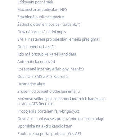
Štítkování poznámek
Možnost zrušit odesílání NPS
Zrychlená publikace pozice
Žádost o otevření pozice ("žádanky")
Flow náboru - základní popis
SMTP nastavení pro odesílání emailů přes gmail
Odosobnění uchazeče
Kdo má přístup ke kartě kandidáta
Automatická odpověď
Rozepsané inzeráty a šablony inzerátů
Odesílání SMS z ATS Recruitis
Hromadné akce
Zrušení odloženého odeslání emailu
Možnosti sdílení pozice pomocí interních kariérních
stránek ATS Recruitis
Propojení s portálem fajn-brigády.cz
Odvolání souhlasu se zpracováním osobních údajů
Upomínka na akci s kandidátem
Publikace na portál profesia přes API