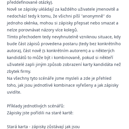
předdefinované otázky).
Nově se zápisky ukládají za každého uživatele jmenovitě a
nedochází tedy k tomu, že všichni píší "anonymně" do
jednoho okénka, mohou si zápisky přepsat nebo smazat a
nelze porovnávat názory více kolegů.
Tímto přechodem tedy nevyhnutelně vzniknou situace, kdy
bude část zápisů provedena postaru (tedy bez konkrétního
autora), část nově (s konkrétním autorem) a u některých
kandidátů to může být i kombinovaně, pokud si někteří
uživatelé zapli jiným způsob zobrazení karty kandidáta než
zbytek firmy.
Na všechny tyto scénáře jsme mysleli a zde je přehled
toho, jak jsou jednotlivé kombinace vyřešeny a jak zápisky
uvidíte.
Příklady jednotlivých scénářů:
Zápisky jste pořídili na staré kartě:
Stará karta - zápisky zůstávají jak jsou