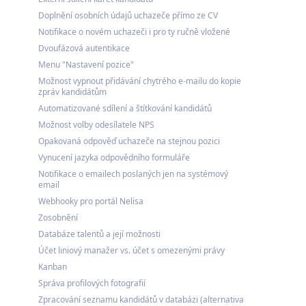
Doplnění osobních údajů uchazeče přímo ze CV
Notifikace o novém uchazeči i pro ty ručně vložené
Dvoufázová autentikace
Menu "Nastavení pozice"
Možnost vypnout přidávání chytrého e-mailu do kopie
zpráv kandidátům
Automatizované sdílení a štítkování kandidátů
Možnost volby odesílatele NPS
Opakovaná odpověď uchazeče na stejnou pozici
Vynucení jazyka odpovědního formuláře
Notifikace o emailech poslaných jen na systémový
email
Webhooky pro portál Nelisa
Zosobnění
Databáze talentů a její možnosti
Účet liniový manažer vs. účet s omezenými právy
Kanban
Správa profilových fotografií
Zpracování seznamu kandidátů v databázi (alternativa