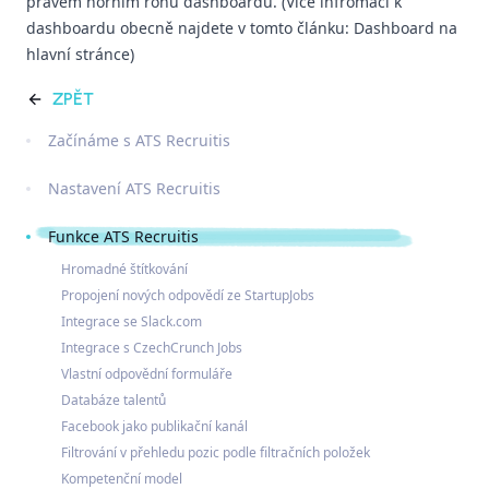
pravém horním rohu dashboardu. (Více infromací k
dashboardu obecně najdete v tomto článku:
Dashboard na
hlavní stránce
)
ZPĚT
Začínáme s ATS Recruitis
Nastavení ATS Recruitis
Funkce ATS Recruitis
Hromadné štítkování
Propojení nových odpovědí ze StartupJobs
Integrace se Slack.com
Integrace s CzechCrunch Jobs
Vlastní odpovědní formuláře
Databáze talentů
Facebook jako publikační kanál
Filtrování v přehledu pozic podle filtračních položek
Kompetenční model