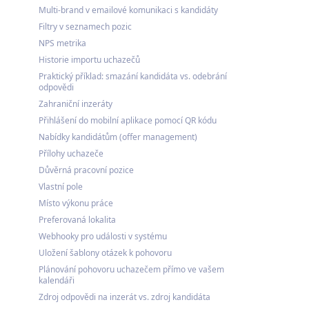
Multi-brand v emailové komunikaci s kandidáty
Filtry v seznamech pozic
NPS metrika
Historie importu uchazečů
Praktický příklad: smazání kandidáta vs. odebrání
odpovědi
Zahraniční inzeráty
Přihlášení do mobilní aplikace pomocí QR kódu
Nabídky kandidátům (offer management)
Přílohy uchazeče
Důvěrná pracovní pozice
Vlastní pole
Místo výkonu práce
Preferovaná lokalita
Webhooky pro události v systému
Uložení šablony otázek k pohovoru
Plánování pohovoru uchazečem přímo ve vašem
kalendáři
Zdroj odpovědi na inzerát vs. zdroj kandidáta