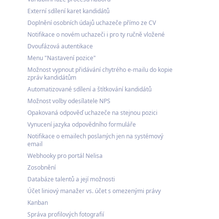
Externí sdílení karet kandidátů
Doplnění osobních údajů uchazeče přímo ze CV
Notifikace o novém uchazeči i pro ty ručně vložené
Dvoufázová autentikace
Menu "Nastavení pozice"
Možnost vypnout přidávání chytrého e-mailu do kopie
zpráv kandidátům
Automatizované sdílení a štítkování kandidátů
Možnost volby odesílatele NPS
Opakovaná odpověď uchazeče na stejnou pozici
Vynucení jazyka odpovědního formuláře
Notifikace o emailech poslaných jen na systémový
email
Webhooky pro portál Nelisa
Zosobnění
Databáze talentů a její možnosti
Účet liniový manažer vs. účet s omezenými právy
Kanban
Správa profilových fotografií