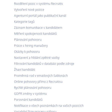
Rozdělení pozic v systému Recruitis
Vytvoření nové pozice
Agenturní portál jako publikační kanál
Kategorie tagů
Záznam komunikace s kandidátem
Měření spokojenosti kandidátů
Plánování pohovoru
Práce s hiring manažery
Otázky k pohovoru
Nastavení a hlídání zpětné vazby
Filtrování kandidátů v databázi podle zdroje
Žhaví kandidáti
Proměnná rod v emailových šablonách
Online pohovory přímo z Recruitisu
Rychlé plánování pohovoru
GDPR změny v systému
Porovnání kandidátů
Notifikace o všech poznámkách na vašich pozicích
Variabilní fáze procesu náboru