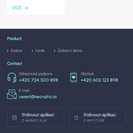
VÍCE
Product
Funkce
Ceník
Žádost o demo
Contact
Zákaznická podpora
Obchod
+420 724 500 898
+420 602 123 898
E-mail
iwant@recruitis.io
Stáhnout aplikaci
Stáhnout aplikaci
Z MARKET PLAY
Z APP STORE