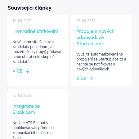
Související články
16. 05. 2022
05. 05. 2022
Hromadné štítkování
Propojení nových
odpovědí ze
Nově nemusíte štítkovat
StartupJobs
kandidáty po jednom, ale
můžete štítky (tagy) přidávat
Využijte automatizovaného
nebo ubírat celé skupině
propojení se StartupJobs.cz a
kandidátů.
nechte se notifikovat o
nových odpovědích.
VÍCE
VÍCE
05. 05. 2022
Integrace se
Slack.com
Nechte ATS Recruitis
notifikovat vás přímo do
komunikačního nástroje
Slack.