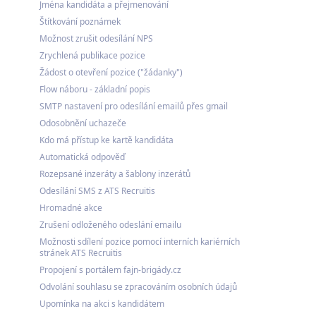
Jména kandidáta a přejmenování
Štítkování poznámek
Možnost zrušit odesílání NPS
Zrychlená publikace pozice
Žádost o otevření pozice ("žádanky")
Flow náboru - základní popis
SMTP nastavení pro odesílání emailů přes gmail
Odosobnění uchazeče
Kdo má přístup ke kartě kandidáta
Automatická odpověď
Rozepsané inzeráty a šablony inzerátů
Odesílání SMS z ATS Recruitis
Hromadné akce
Zrušení odloženého odeslání emailu
Možnosti sdílení pozice pomocí interních kariérních
stránek ATS Recruitis
Propojení s portálem fajn-brigády.cz
Odvolání souhlasu se zpracováním osobních údajů
Upomínka na akci s kandidátem