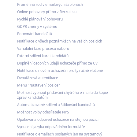
Proměnná rod v emailových šablonách
Online pohovory přímo z Recruitisu
Rychlé plánování pohovoru
GDPR změny v systému
Porovnání kandidátů
Notifikace o všech poznámkách na vašich pozicích
Variabilní fáze procesu náboru
Externí sdílení karet kandidátů
Doplnění osobních údajů uchazeče přímo ze CV
Notifikace o novém uchazeči i pro ty ručně vložené
Dvoufázová autentikace
Menu "Nastavení pozice"
Možnost vypnout přidávání chytrého e-mailu do kopie
zpráv kandidátům
Automatizované sdílení a štítkování kandidátů
Možnost volby odesílatele NPS
Opakovaná odpověď uchazeče na stejnou pozici
Vynucení jazyka odpovědního formuláře
Notifikace o emailech poslaných jen na systémový