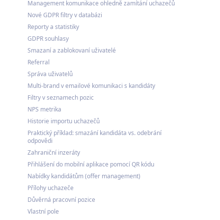
Management komunikace ohledně zamítání uchazečů
Nové GDPR filtry v databázi
Reporty a statistiky
GDPR souhlasy
Smazaní a zablokovaní uživatelé
Referral
Správa uživatelů
Multi-brand v emailové komunikaci s kandidáty
Filtry v seznamech pozic
NPS metrika
Historie importu uchazečů
Praktický příklad: smazání kandidáta vs. odebrání
odpovědi
Zahraniční inzeráty
Přihlášení do mobilní aplikace pomocí QR kódu
Nabídky kandidátům (offer management)
Přílohy uchazeče
Důvěrná pracovní pozice
Vlastní pole