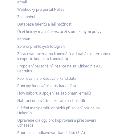
email
Webhooky pro portál Nelisa
Zosobnění
Databáze talentů a její možnosti
Účet liniový manažer vs. účet s omezenými právy
Kanban
Správa profilových fotografií
Zpracování seznamu kandidátů v databázi (alternativa
k exportu kontaktů kandidátů)
Propojení personální inzerce na síti Linkedin s ATS
Recruitis
Kopírování a přesouvání kandidáta
Principy fungování karty kandidáta
Flow náboru a spojení se šablonami emailů
Nahrání odpovědi z inzerátu na LinkedIn
Čištění mezipaměti obrázků při sdilení pozice na
LinkedIn
Upravené dialogy pro kopírování a přesouvání
uchazeče
Prioritizace odbavování kandidátů (SLA)