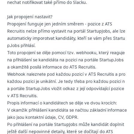
nechat notifikovat také přímo do Slacku.
Jak propojení nastavit?
Propojení funguje jen jedním směrem - pozice z ATS
Recruitis nelze přímo vystavit na portál StartupJobs, ale lze
automaticky imporotvat kandidáty, kteří se vám přes
Startu
pJobs přihlásí.
Toto propojení se děje pomocí tzv. webhooku, který reaguje
na přihlášení se kandidáta na pozici na portále
StartupJobs
a okamžitě posílá informace do ATS Recruitis.
Webhook naleznete pod každou pozicí v ATS Recruitis a pro
každou pozici je unikátní. Je tedy třeba pro každou pozici n
a portále
StartupJobs vložit odkaz z její odpovídající pozice
v ATS Recruitis.
Propis informací o kandidátech se děje ve dvou krocích:
V okamžik přihlášení kandidáta se načtou základní informace
jako jsou kontaktní údaje, CV, GDPR.
StartupJobs může kandidát doplnit
Po přihlášení na portále
ještě další nepovinné detaily, které se dočítají do ATS