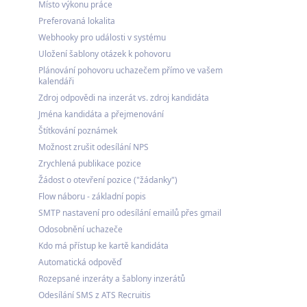
Místo výkonu práce
Preferovaná lokalita
Webhooky pro události v systému
Uložení šablony otázek k pohovoru
Plánování pohovoru uchazečem přímo ve vašem
kalendáři
Zdroj odpovědi na inzerát vs. zdroj kandidáta
Jména kandidáta a přejmenování
Štítkování poznámek
Možnost zrušit odesílání NPS
Zrychlená publikace pozice
Žádost o otevření pozice ("žádanky")
Flow náboru - základní popis
SMTP nastavení pro odesílání emailů přes gmail
Odosobnění uchazeče
Kdo má přístup ke kartě kandidáta
Automatická odpověď
Rozepsané inzeráty a šablony inzerátů
Odesílání SMS z ATS Recruitis