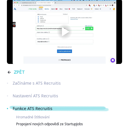
ZPĚT
Začínáme s ATS Recruitis
Nastavení ATS Recruitis
Funkce ATS Recruitis
Hromadné štítkování
Propojení nových odpovědí ze StartupJobs