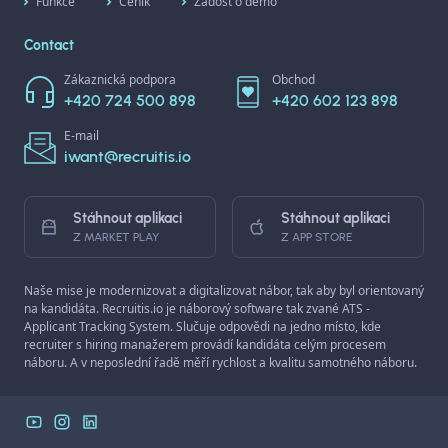
Funkce
Ceník
Žádost o demo
Contact
Zákaznická podpora
Obchod
+420 724 500 898
+420 602 123 898
E-mail
iwant@recruitis.io
Stáhnout aplikaci
Stáhnout aplikaci
Z MARKET PLAY
Z APP STORE
Naše mise je modernizovat a digitalizovat nábor, tak aby byl orientovaný
na kandidáta. Recruitis.io je náborový software tak zvané ATS -
Applicant Tracking System. Slučuje odpovědi na jedno místo, kde
recruiter s hiring manažerem provádí kandidáta celým procesem
náboru. A v neposlední řadě měří rychlost a kvalitu samotného náboru.