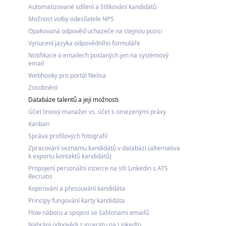
Automatizované sdílení a štítkování kandidátů
Možnost volby odesílatele NPS
Opakovaná odpověď uchazeče na stejnou pozici
Vynucení jazyka odpovědního formuláře
Notifikace o emailech poslaných jen na systémový
email
Webhooky pro portál Nelisa
Zosobnění
Databáze talentů a její možnosti
Účet liniový manažer vs. účet s omezenými právy
Kanban
Správa profilových fotografií
Zpracování seznamu kandidátů v databázi (alternativa
k exportu kontaktů kandidátů)
Propojení personální inzerce na síti Linkedin s ATS
Recruitis
Kopírování a přesouvání kandidáta
Principy fungování karty kandidáta
Flow náboru a spojení se šablonami emailů
Nahrání odpovědi z inzerátu na LinkedIn