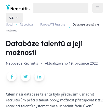
CZ
Úvod
Nápověda
Funkce ATS Recruitis
Databáze talentů a její
možnosti
Databáze talentů a její
možnosti
Nápověda Recruitis
·
Aktualizováno
19. prosince 2022
Cílem naší databáze talentů bylo především usnadnit
recruitérům práci s talent-pooly, možnost přistupovat k tzv.
recyklaci talentů systematicky a usnadnit řadu úkonů