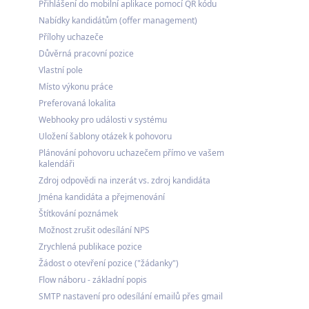
Přihlášení do mobilní aplikace pomocí QR kódu
Nabídky kandidátům (offer management)
Přílohy uchazeče
Důvěrná pracovní pozice
Vlastní pole
Místo výkonu práce
Preferovaná lokalita
Webhooky pro události v systému
Uložení šablony otázek k pohovoru
Plánování pohovoru uchazečem přímo ve vašem
kalendáři
Zdroj odpovědi na inzerát vs. zdroj kandidáta
Jména kandidáta a přejmenování
Štítkování poznámek
Možnost zrušit odesílání NPS
Zrychlená publikace pozice
Žádost o otevření pozice ("žádanky")
Flow náboru - základní popis
SMTP nastavení pro odesílání emailů přes gmail