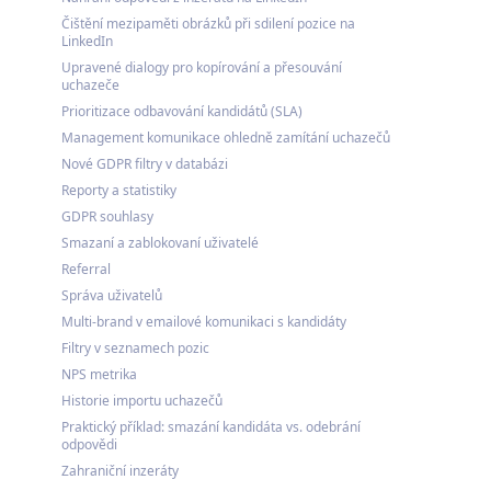
Čištění mezipaměti obrázků při sdilení pozice na
LinkedIn
Upravené dialogy pro kopírování a přesouvání
uchazeče
Prioritizace odbavování kandidátů (SLA)
Management komunikace ohledně zamítání uchazečů
Nové GDPR filtry v databázi
Reporty a statistiky
GDPR souhlasy
Smazaní a zablokovaní uživatelé
Referral
Správa uživatelů
Multi-brand v emailové komunikaci s kandidáty
Filtry v seznamech pozic
NPS metrika
Historie importu uchazečů
Praktický příklad: smazání kandidáta vs. odebrání
odpovědi
Zahraniční inzeráty