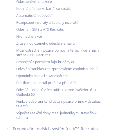
Odosobnění uchazeče
Kdo má přístup ke kartě kandidáta
Automatická odpověď
Rozepsané inzeráty a šablony inzerátů
Odesílání SMS z ATS Recruitis
Hromadné akce
Zrušení odloženého odeslání emailu
Možnosti sdílení pozice pomocí interních kariérních
stránek ATS Recruitis
Propojení s portálem fajn-brigády.cz
Odvolání souhlasu se zpracováním osobních údajů
Upomínka na akci s kandidátem
Publikace na portál profesia přes API
Odesílání emailů z Recruitisu pomocí vašeho účtu
Outlook365
Funkce odebrání kandidátů z pozice přímo v databázi
talentů
Výpočet reakční doby mezi jednotlivými stavy flow
náboru
Propojování dalších systémů s ATS Recruitis