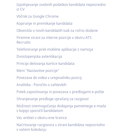
Izpolnjevanje osebnih podatkov kandidata neposredno
iz CV
Vtičnik za Google Chrome
Kopiranje in premikanje kandidata
Obvestila o novih kandidatih tudi za ročno dodane
Firemne strani za interne pozicije v okviru ATS
Recruitis
Telefoniranje prek mobilne aplikacije z namizja
Dvostopenjska avtentikacija
Principi delovanja kartice kandidata
Meni "Nastavitve pozicije"
Povezava do videa v urejevalniku pozicij
Analitika - Poročilo o zahtevkih
Potek zaposlovanja in povezava s predlogami e-pošte
Shranjevanje predloge vprašanj za razgovor
Možnost onemogočanja dodajanja pametnega e-maila
v kopijo sporočil kandidatom
Vec entitet v okviru ene licence
Načrtovanje razgovora s strani kandidata neposredno
v vašem koledarju