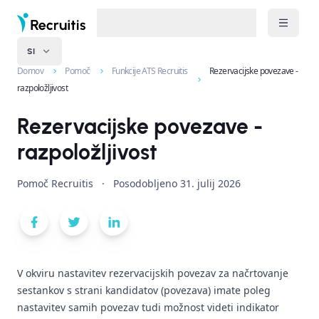
SI
Domov
Pomoč
Funkcije ATS Recruitis
Rezervacijske povezave -
razpoložljivost
Rezervacijske povezave -
razpoložljivost
Pomoč Recruitis
·
Posodobljeno
31. julij 2026
V okviru nastavitev rezervacijskih povezav za načrtovanje
sestankov s strani kandidatov (
povezava
) imate poleg
nastavitev samih povezav tudi možnost videti indikator