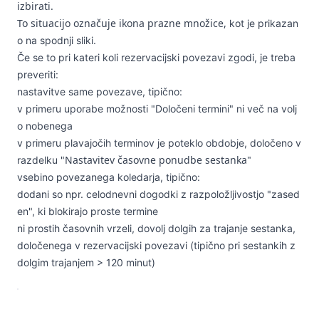
izbirati.
To situacijo označuje ikona prazne množice,
kot je prikazan
o na spodnji sliki.
Če se to pri kateri koli rezervacijski povezavi zgodi, je treba
preveriti:
nastavitve same povezave, tipično:
v primeru uporabe možnosti "Določeni termini" ni več na volj
o nobenega
v primeru plavajočih terminov je poteklo obdobje, določeno v
Nastavitev časovne ponudbe sestanka"
razdelku "
vsebino povezanega koledarja, tipično:
dodani so npr. celodnevni dogodki z razpoložljivostjo "zased
en", ki blokirajo proste termine
ni prostih časovnih vrzeli, dovolj dolgih za trajanje sestanka,
določenega v rezervacijski povezavi (tipično pri sestankih z
dolgim trajanjem > 120 minut)