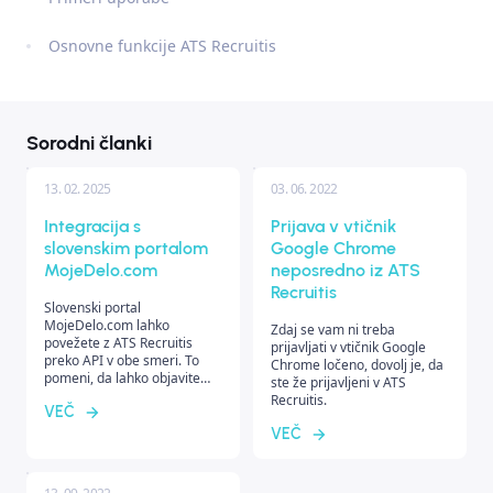
Osnovne funkcije ATS Recruitis
Sorodni članki
13. 02. 2025
03. 06. 2022
Integracija s
Prijava v vtičnik
slovenskim portalom
Google Chrome
MojeDelo.com
neposredno iz ATS
Recruitis
Slovenski portal
MojeDelo.com lahko
Zdaj se vam ni treba
povežete z ATS Recruitis
prijavljati v vtičnik Google
preko API v obe smeri. To
Chrome ločeno, dovolj je, da
pomeni, da lahko objavite
ste že prijavljeni v ATS
delovna mesta neposredno
Recruitis.
VEČ
iz Recruitis na portal, prav
tako pa se bodo kandidati
VEČ
prenesli nazaj v vaš sistem.