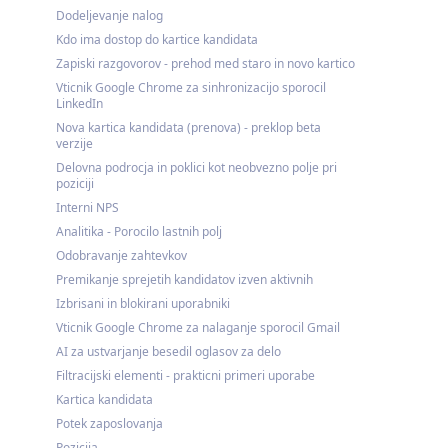
Dodeljevanje nalog
Kdo ima dostop do kartice kandidata
Zapiski razgovorov - prehod med staro in novo kartico
Vticnik Google Chrome za sinhronizacijo sporocil
LinkedIn
Nova kartica kandidata (prenova) - preklop beta
verzije
Delovna podrocja in poklici kot neobvezno polje pri
poziciji
Interni NPS
Analitika - Porocilo lastnih polj
Odobravanje zahtevkov
Premikanje sprejetih kandidatov izven aktivnih
Izbrisani in blokirani uporabniki
Vticnik Google Chrome za nalaganje sporocil Gmail
AI za ustvarjanje besedil oglasov za delo
Filtracijski elementi - prakticni primeri uporabe
Kartica kandidata
Potek zaposlovanja
Pozicija