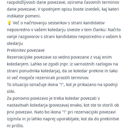
razpoložljivosti dane povezave, oziroma časovnih terminov
dane povezave. V spodnjem opisu boste izvedeli, kaj kateri
indikator pomeni.
💡 Več o načrtovanju sestankov s strani kandidatov
neposredno v vašem koledarju izveste v tem članku:
Načrto
vanje razgovorov s strani kandidatov neposredno v vašem k
oledarju
Prekinitev povezave
Rezervacijske povezave so vedno povezane z vsaj enim
koledarjem. Lahko se zgodi (npr. iz varnostnih razlogov na
strani ponudnika koledarja), da se koledar prekine in tako
ni več mogoče rezervirati prostih terminov.
To situacijo označuje ikona "!", kot je prikazano na spodnji
sliki.
Za ponovno povezavo je treba koledar povezati v
nastavitvah koledarja (
povezava
) enako, kot ste to storili ob
prvi povezavi. Nato bo ikona "!" pri rezervacijski povezavi
izginila in jo lahko naprej uporabljate, kot da do prekinitve
ni prišlo.