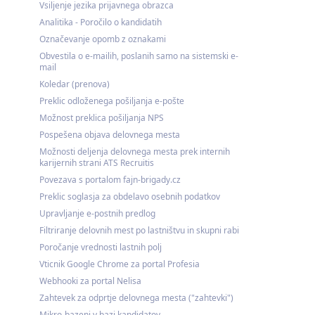
Vsiljenje jezika prijavnega obrazca
Analitika - Poročilo o kandidatih
Označevanje opomb z oznakami
Obvestila o e-mailih, poslanih samo na sistemski e-
mail
Koledar (prenova)
Preklic odloženega pošiljanja e-pošte
Možnost preklica pošiljanja NPS
Pospešena objava delovnega mesta
Možnosti deljenja delovnega mesta prek internih
karijernih strani ATS Recruitis
Povezava s portalom fajn-brigady.cz
Preklic soglasja za obdelavo osebnih podatkov
Upravljanje e-postnih predlog
Filtriranje delovnih mest po lastništvu in skupni rabi
Poročanje vrednosti lastnih polj
Vticnik Google Chrome za portal Profesia
Webhooki za portal Nelisa
Zahtevek za odprtje delovnega mesta ("zahtevki")
Mikro-bazeni v bazi kandidatov