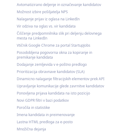
Avtomatizirano deljenje in označevanje kandidatov
Možnost izbire pošiljatelja NPS
Nalaganje prijav iz oglasa na LinkedIn
Vir odziva na oglas vs. vir kandidata
Čiščenje predpomnilnika slik pri deljenju delovnega
mesta na LinkedIn
Vtičnik Google Chrome za portal StartupJobs
Posodobljena pogovorna okna za kopiranje in
premikanje kandidata
Dodajanje zemljevida v e-poštno predlogo
Prioritizacija obravnave kandidatov (SLA)
Dinamicno nalaganje filtracijskih elementov prek API
Upravljanje komunikacije glede zavrnitve kandidatov
Ponovljena prijava kandidata na isto pozicijo
Novi GDPR filtri v bazi podatkov
Poročila in statistike
Imena kandidata in preimenovanje
Lastna HTML predloga za e-posto
Množična dejanja