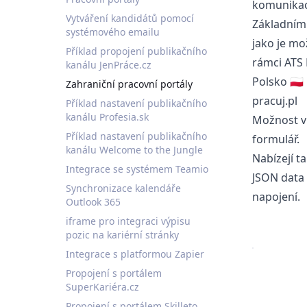
komunikac
Vytváření kandidátů pomocí
Základním 
systémového emailu
jako je mo
Příklad propojení publikačního
rámci ATS 
kanálu JenPráce.cz
Polsko 🇵🇱
Zahraniční pracovní portály
pracuj.pl
Příklad nastavení publikačního
kanálu Profesia.sk
Možnost vk
Příklad nastavení publikačního
formulář.
kanálu Welcome to the Jungle
Nabízejí t
Integrace se systémem Teamio
JSON data 
Synchronizace kalendáře
napojení.
Outlook 365
iframe pro integraci výpisu
pozic na kariérní stránky
Integrace s platformou Zapier
Propojení s portálem
SuperKariéra.cz
Propojení s portálem Skilleto