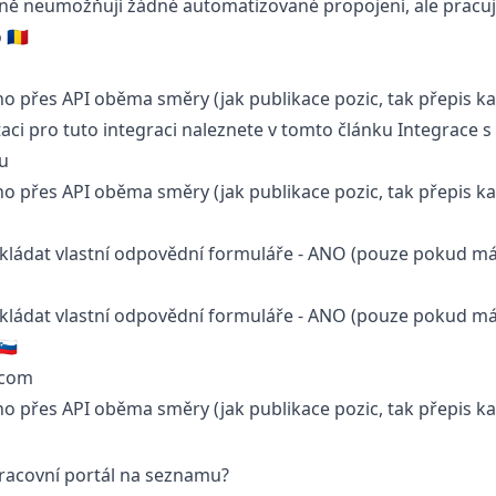
ě neumožňují žádné automatizované propojení, ale pracují
🇷🇴
o přes API oběma směry (jak publikace pozic, tak přepis k
i pro tuto integraci naleznete v tomto článku
Integrace 
u
o přes API oběma směry (jak publikace pozic, tak přepis k
kládat vlastní odpovědní formuláře - ANO (pouze pokud má
kládat vlastní odpovědní formuláře - ANO (pouze pokud má
🇮
.com
o přes API oběma směry (jak publikace pozic, tak přepis k
racovní portál na seznamu?