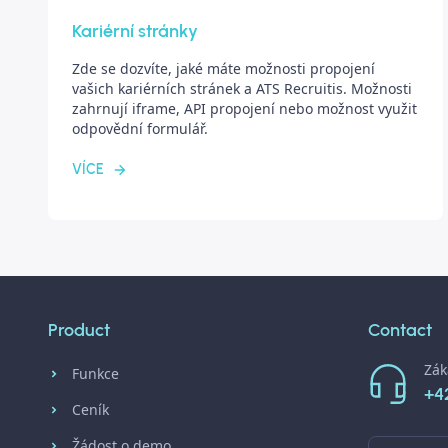
Kariérní stránky
Zde se dozvíte, jaké máte možnosti propojení
vašich kariérních stránek a ATS Recruitis. Možnosti
zahrnují iframe, API propojení nebo možnost využit
odpovědní formulář.
VÍCE
Product
Contact
Zák
Funkce
+4
Ceník
Žádost o demo