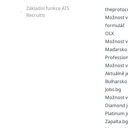
Základní funkce ATS
theprotoco
Recruitis
Možnost vk
formulář.
OLX
Možnost v
Maďarsko 
Professio
Možnost vk
Aktuálně j
Bulharsko 
Jobs.bg
Možnost vk
Diamond jo
Platinum j
Zapalta.bg