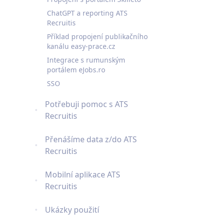
ChatGPT a reporting ATS
Recruitis
Příklad propojení publikačního
kanálu easy-prace.cz
Integrace s rumunským
portálem eJobs.ro
SSO
Potřebuji pomoc s ATS
Recruitis
Přenášíme data z/do ATS
Recruitis
Mobilní aplikace ATS
Recruitis
Ukázky použití