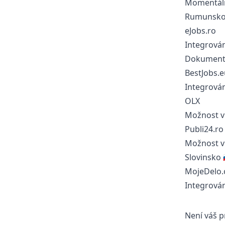
Momentáln
Rumunsko 
eJobs.ro
Integrován
Dokumentac
BestJobs.e
Integrován
OLX
Možnost v
Publi24.ro
Možnost v
Slovinsko 
MojeDelo
Integrován
Není váš p