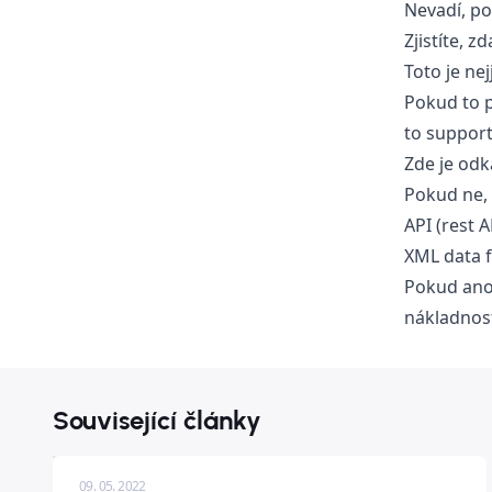
Nevadí, po
Zjistíte, 
Toto je ne
Pokud to p
to support
Zde je od
Pokud ne, 
API (rest 
XML data 
Pokud ano,
nákladnost
Související články
09. 05. 2022