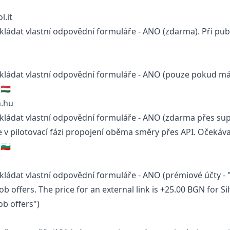
l.it
ládat vlastní odpovědní formuláře - ANO (zdarma). Při publika
kládat vlastní odpovědní formuláře - ANO (pouze pokud má
🇺
n.hu
ládat vlastní odpovědní formuláře - ANO (zdarma přes sup
e v pilotovací fázi propojení oběma směry přes API. Očekáv
🇬
ládat vlastní odpovědní formuláře - ANO (prémiové účty - "Th
b offers. The price for an external link is +25.00 BGN for S
ob offers")