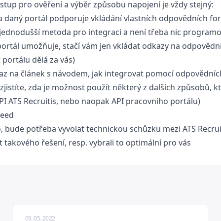
stup pro ověření a výběr způsobu napojení je vždy stejný:
zda daný portál podporuje vkládání vlastních odpovědních f
jjednodušší metoda pro integraci a není třeba nic programo
ortál umožňuje, stačí vám jen vkládat odkazy na odpovědn
 portálu dělá za vás)
kaz na článek s návodem, jak integrovat pomocí odpovědní
zjistíte, zda je možnost použít některý z dalších způsobů, kt
API ATS Recruitis, nebo naopak API pracovního portálu)
feed
 bude potřeba vyvolat technickou schůzku mezi ATS Recrui
 takového řešení, resp. vybrali to optimální pro vás
09. 05. 2022