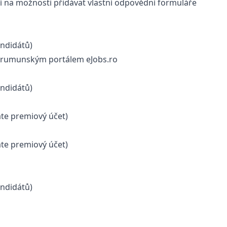
 na možnosti přidávat vlastní odpovědní formuláře
andidátů)
s rumunským portálem eJobs.ro
andidátů)
te premiový účet)
te premiový účet)
andidátů)