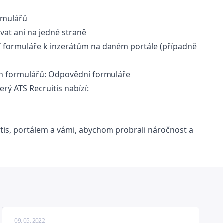
ormulářů
vat ani na jedné straně
í formuláře k inzerátům na daném portále (případně
ch formulářů:
Odpovědní formuláře
erý ATS Recruitis nabízí:
tis, portálem a vámi, abychom probrali náročnost a
09. 05. 2022