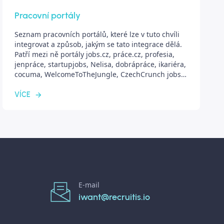
Pracovní portály
Seznam pracovních portálů, které lze v tuto chvíli
integrovat a způsob, jakým se tato integrace dělá.
Patří mezi ně portály jobs.cz, práce.cz, profesia,
jenpráce, startupjobs, Nelisa, dobrápráce, ikariéra,
cocuma, WelcomeToTheJungle, CzechCrunch jobs,
FajnBrigády, Jobox.io, easy-práce, Skilleto, MediJob,
Expats.cz a další.
VÍCE
E-mail
iwant@recruitis.io