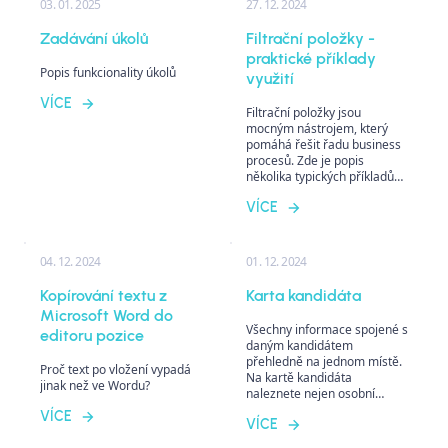
03. 01. 2025
27. 12. 2024
Zadávání úkolů
Filtrační položky -
praktické příklady
Popis funkcionality úkolů
využití
VÍCE
Filtrační položky jsou
mocným nástrojem, který
pomáhá řešit řadu business
procesů. Zde je popis
několika typických příkladů
využití, které by vás nemuseli
VÍCE
na první pohled napadnout...
04. 12. 2024
01. 12. 2024
Kopírování textu z
Karta kandidáta
Microsoft Word do
Všechny informace spojené s
editoru pozice
daným kandidátem
přehledně na jednom místě.
Proč text po vložení vypadá
Na kartě kandidáta
jinak než ve Wordu?
naleznete nejen osobní
údaje, ale také informace o
VÍCE
VÍCE
pozicích, na které se
kandidát přihlásil včetně