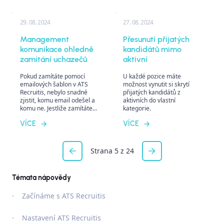
29. 08. 2024
27. 08. 2024
Management
Přesunutí přijatých
komunikace ohledně
kandidátů mimo
zamítání uchazečů
aktivní
Pokud zamítáte pomocí
U každé pozice máte
emailových šablon v ATS
možnost vynutit si skrytí
Recruitis, nebylo snadné
přijatých kandidátů z
zjistit, komu email odešel a
aktivních do vlastní
komu ne. Jestliže zamítáte
kategorie.
jinak, například telefonicky,
VÍCE
VÍCE
nebylo snadné zaznamenat
a dohledat, že se tak stalo.
Strana 5 z 24
Témata nápovědy
Začínáme s ATS Recruitis
Nastavení ATS Recruitis