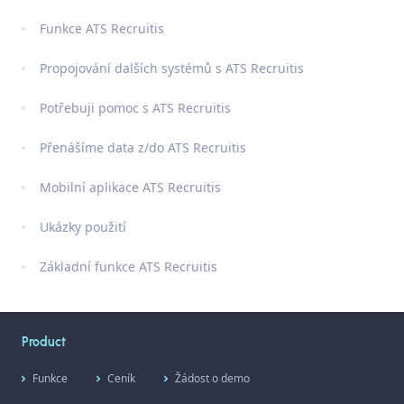
Funkce ATS Recruitis
Propojování dalších systémů s ATS Recruitis
Potřebuji pomoc s ATS Recruitis
Přenášíme data z/do ATS Recruitis
Mobilní aplikace ATS Recruitis
Ukázky použití
Základní funkce ATS Recruitis
Product
Funkce
Ceník
Žádost o demo