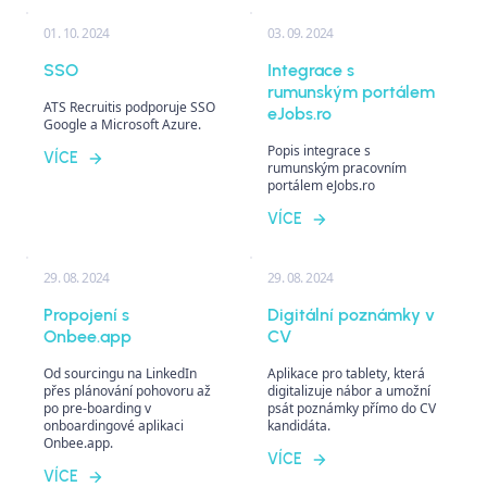
historie akcí, úkolů,
poznámek, historie
01. 10. 2024
03. 09. 2024
komunikace, poznámek z
pohovoru atd.
SSO
Integrace s
rumunským portálem
ATS Recruitis podporuje SSO
eJobs.ro
Google a Microsoft Azure.
Popis integrace s
VÍCE
rumunským pracovním
portálem eJobs.ro
VÍCE
29. 08. 2024
29. 08. 2024
Propojení s
Digitální poznámky v
Onbee.app
CV
Od sourcingu na LinkedIn
Aplikace pro tablety, která
přes plánování pohovoru až
digitalizuje nábor a umožní
po pre-boarding v
psát poznámky přímo do CV
onboardingové aplikaci
kandidáta.
Onbee.app.
VÍCE
VÍCE