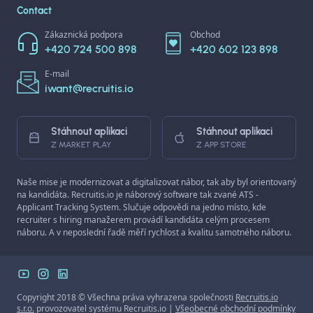
Contact
Zákaznická podpora
Obchod
+420 724 500 898
+420 602 123 898
E-mail
iwant@recruitis.io
Stáhnout aplikaci
Stáhnout aplikaci
Z MARKET PLAY
Z APP STORE
Naše mise je modernizovat a digitalizovat nábor, tak aby byl orientovaný
na kandidáta. Recruitis.io je náborový software tak zvané ATS -
Applicant Tracking System. Slučuje odpovědi na jedno místo, kde
recruiter s hiring manažerem provádí kandidáta celým procesem
náboru. A v neposlední řadě měří rychlost a kvalitu samotného náboru.
Copyright 2018 © Všechna práva vyhrazena společnosti
Recruitis.io
s.r.o.
provozovatel systému Recruitis.io |
Všeobecné obchodní podmínky