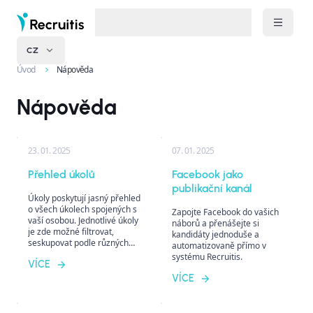
CZ
Úvod
Nápověda
Nápověda
23. 01. 2025
07. 01. 2025
Přehled úkolů
Facebook jako
publikační kanál
Úkoly poskytují jasný přehled
o všech úkolech spojených s
Zapojte Facebook do vašich
vaší osobou. Jednotlivé úkoly
náborů a přenášejte si
je zde možné filtrovat,
kandidáty jednoduše a
seskupovat podle různých
automatizovaně přímo v
kritérií a následně přímo
systému Recruitis.
VÍCE
plnit, což usnadňuje
organizaci a efektivní správu
VÍCE
náborového procesu.