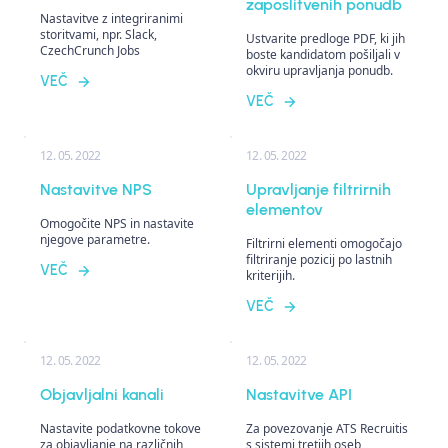
zaposlitvenih ponudb
Nastavitve z integriranimi
storitvami, npr. Slack,
Ustvarite predloge PDF, ki jih
CzechCrunch Jobs
boste kandidatom pošiljali v
okviru upravljanja ponudb.
VEČ
VEČ
12. 05. 2022
12. 05. 2022
Nastavitve NPS
Upravljanje filtrirnih
elementov
Omogočite NPS in nastavite
njegove parametre.
Filtrirni elementi omogočajo
filtriranje pozicij po lastnih
VEČ
kriterijih.
VEČ
12. 05. 2022
12. 05. 2022
Objavljalni kanali
Nastavitve API
Nastavite podatkovne tokove
Za povezovanje ATS Recruitis
za objavljanje na različnih
s sistemi tretjih oseb,