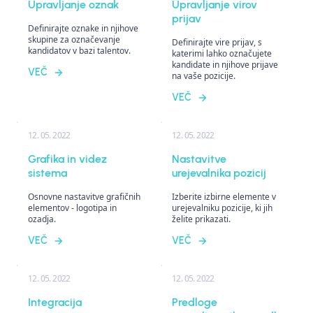
Upravljanje oznak
Upravljanje virov
prijav
Definirajte oznake in njihove
skupine za označevanje
Definirajte vire prijav, s
kandidatov v bazi talentov.
katerimi lahko označujete
kandidate in njihove prijave
VEČ
na vaše pozicije.
VEČ
12. 05. 2022
12. 05. 2022
Grafika in videz
Nastavitve
sistema
urejevalnika pozicij
Osnovne nastavitve grafičnih
Izberite izbirne elemente v
elementov - logotipa in
urejevalniku pozicije, ki jih
ozadja.
želite prikazati.
VEČ
VEČ
12. 05. 2022
12. 05. 2022
Integracija
Predloge