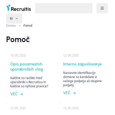
SI
Domov
Pomoč
Pomoč
13. 05. 2022
12. 05. 2022
Opis posameznih
Interno zaposlovanje
uporabniških vlog
Nastavite identifikacijo
domene za kandidate iz
Kakšne so razlike med
vašega podjetja ali skupine
uporabniki v Recruitisu in
podjetij.
kakšne so njihove pravice?
VEČ
VEČ
12. 05. 2022
12. 05. 2022