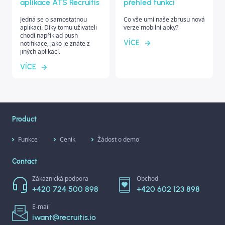
aplikace ATS Recruitis
přehled funkcí
Jedná se o samostatnou
Co vše umí naše zbrusu nová
aplikaci. Díky tomu uživateli
verze mobilní apky?
chodí například push
VÍCE
notifikace, jako je znáte z
jiných aplikací.
VÍCE
Product
Funkce
Ceník
Žádost o demo
Contact
Zákaznická podpora
Obchod
+420 724 500 898
+420 602 123 898
E-mail
iwant@recruitis.io