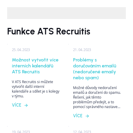
Funkce ATS Recruitis
25. 04. 2023
21. 04. 2023
Možnost vytvořit více
Problémy s
interních kalendářů
doručováním emailů
ATS Recruitis
(nedoručené emaily
nebo spam)
V ATS Recruitis si můžete
vytvořit další interní
Možné důvody nedoručení
kalendáře a sdílet je s kolegy
emailů a doručení do spamu.
v týmu.
Řešení, jak těmto
problémům předejít, a to
VÍCE
pomocí správného nastavení
odesílání emailů v systému
VÍCE
ATS Recruitis.
19. 04. 2023
12. 04. 2023