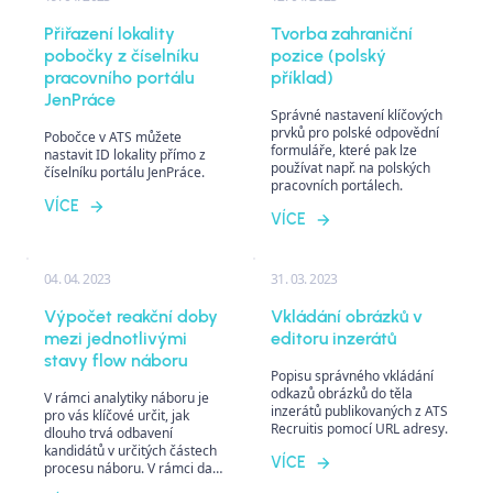
Přiřazení lokality
Tvorba zahraniční
pobočky z číselníku
pozice (polský
pracovního portálu
příklad)
JenPráce
Správné nastavení klíčových
prvků pro polské odpovědní
Pobočce v ATS můžete
formuláře, které pak lze
nastavit ID lokality přímo z
používat např. na polských
číselníku portálu JenPráce.
pracovních portálech.
VÍCE
VÍCE
04. 04. 2023
31. 03. 2023
Výpočet reakční doby
Vkládání obrázků v
mezi jednotlivými
editoru inzerátů
stavy flow náboru
Popisu správného vkládání
odkazů obrázků do těla
V rámci analytiky náboru je
inzerátů publikovaných z ATS
pro vás klíčové určit, jak
Recruitis pomocí URL adresy.
dlouho trvá odbavení
kandidátů v určitých částech
VÍCE
procesu náboru. V rámci dat,
která z ATS Recruitis můžete