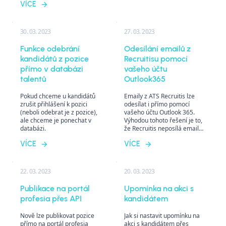
VÍCE
exportovat naleznete i data
potřebná pro takový výpočet.
30. 03. 2023
27. 03. 2023
Funkce odebrání
Odesílání emailů z
kandidátů z pozice
Recruitisu pomocí
přímo v databázi
vašeho účtu
talentů
Outlook365
Pokud chceme u kandidátů
Emaily z ATS Recruitis lze
zrušit přihlášení k pozici
odesílat i přímo pomocí
(neboli odebrat je z pozice),
vašeho účtu Outlook 365.
ale chceme je ponechat v
Výhodou tohoto řešení je to,
databázi.
že Recruitis neposílá emaily
za vás a tudíž odpadá jedna
VÍCE
VÍCE
z oblastí, která může vést k
tom, že email skončí ve
spamu. Vaše IT nemusí ani
nastavovat SPF a DKIM
22. 03. 2023
20. 03. 2023
záznamy.
Publikace na portál
Upomínka na akci s
profesia přes API
kandidátem
Nově lze publikovat pozice
Jak si nastavit upomínku na
přímo na portál profesia
akci s kandidátem přes