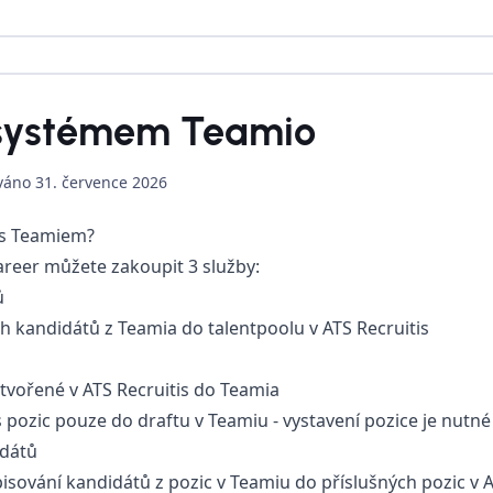
 systémem Teamio
ováno
31. července 2026
 s Teamiem?
areer můžete zakoupit 3 služby:
ů
ch kandidátů z Teamia do talentpoolu v ATS Recruitis
tvořené v ATS Recruitis do Teamia
pozic pouze do draftu v Teamiu - vystavení pozice je nutn
idátů
ování kandidátů z pozic v Teamiu do příslušných pozic v A