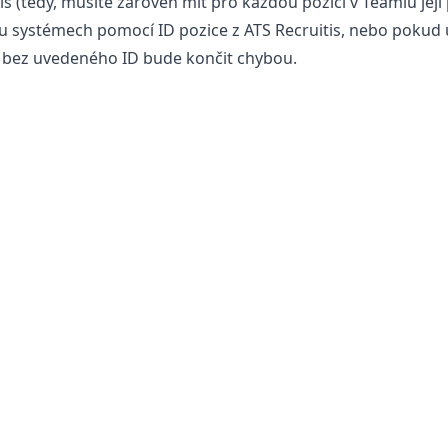
is (tedy, musíte zároveň mít pro každou pozici v Teamiu její
u systémech pomocí ID pozice z ATS Recruitis, nebo pokud u
h bez uvedeného ID bude končit chybou.