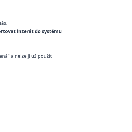
nás.
rtovat inzerát do systému
ná" a nelze ji už použít