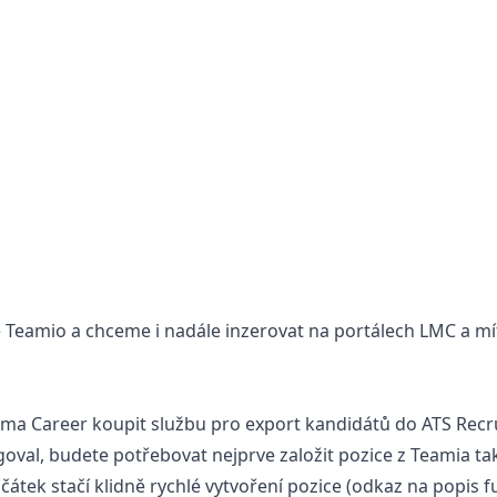
e Teamio a chceme i nadále inzerovat na portálech LMC a m
lma Career koupit službu pro export kandidátů do ATS Recru
oval, budete potřebovat nejprve založit pozice z Teamia také
átek stačí klidně rychlé vytvoření pozice (
odkaz na popis f