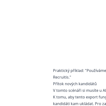
Praktický příklad: "Používám
Recruitis."
Přítok nových kandidátů
V tomto scénáři si musíte u A
K tomu, aby tento export fung
kandidáti kam ukládat. Pro zač