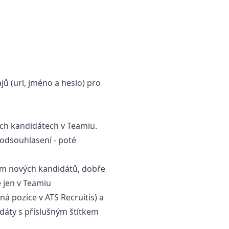
 (url, jméno a heslo) pro
ích kandidátech v Teamiu.
 odsouhlasení - poté
em nových kandidátů, dobře
 jen v Teamiu
á pozice v ATS Recruitis) a
dáty s příslušným štítkem