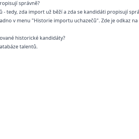
ropisují správně?
- tedy, zda import už běží a zda se kandidáti propisují spr
 snadno v menu "Historie importu uchazečů". Zde je
odkaz na
ované historické kandidáty?
databáze talentů.