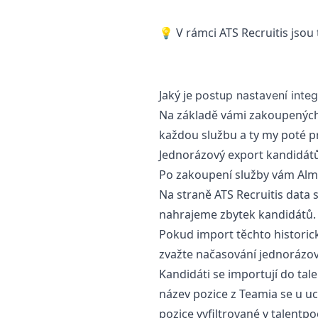
💡 V rámci ATS Recruitis jsou
Jaký je
postup
nastavení inte
Na základě vámi zakoupených 
každou službu a ty my poté 
Jednorázový export kandidát
Po zakoupení služby vám Alma
Na straně ATS Recruitis data
nahrajeme zbytek kandidátů.
Pokud import těchto histori
zvažte načasování jednorázov
Kandidáti se importují do tal
název pozice z Teamia se u u
pozice vyfiltrované v talentpo