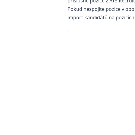
příslušné pozice z ATS Recruit
Pokud nespojíte pozice v obo
import kandidátů na pozicíc