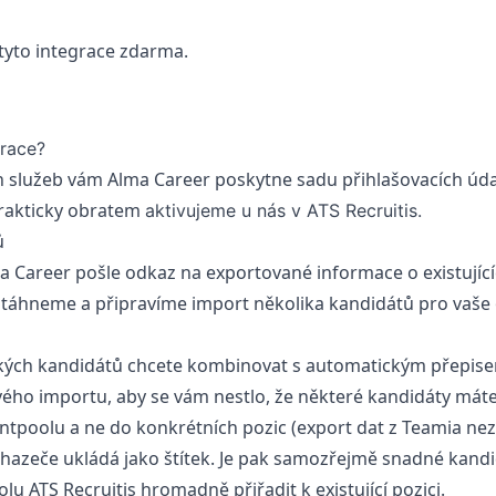
 tyto integrace zdarma.
grace?
služeb vám Alma Career poskytne sadu přihlašovacích údajů
prakticky obratem
aktivujeme u nás
v ATS Recruitis.
ů
 Career pošle odkaz na exportované informace o existujíc
 stáhneme a připravíme import několika kandidátů pro vaše
ckých kandidátů chcete kombinovat s automatickým přepis
ého importu, aby se vám nestlo, že některé kandidáty máte
entpoolu a ne do konkrétních pozic (export dat z Teamia nezn
chazeče ukládá jako štítek. Je pak samozřejmě snadné kandi
olu ATS Recruitis hromadně přiřadit k existující pozici.