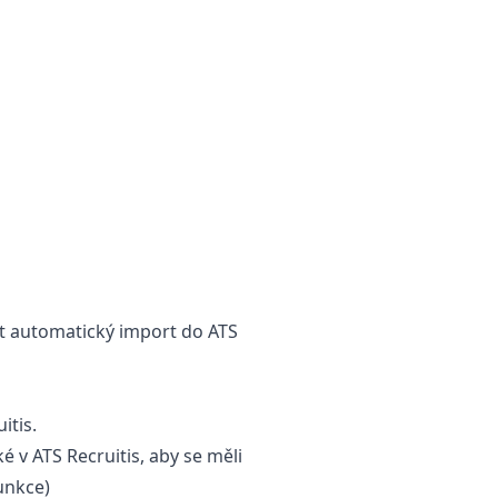
ít automatický import do ATS
itis.
 v ATS Recruitis, aby se měli
unkce
)