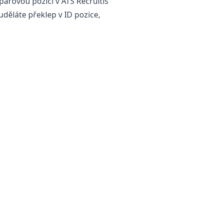
 párovou pozici v ATS Recruitis
děláte překlep v ID pozice,