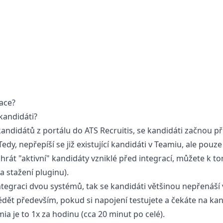
race?
kandidáti?
andidátů z portálu do ATS Recruitis, se kandidáti začnou př
y, nepřepíší se již existující kandidáti v Teamiu, ale pouze t
hrát "aktivní" kandidáty vzniklé před integrací, můžete k t
a stažení pluginu
).
integraci dvou systémů, tak se kandidáti většinou nepřenáší 
vědět především, pokud si napojení testujete a čekáte na kan
mia je to 1x za hodinu (cca 20 minut po celé).