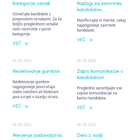
Kategorije oznak
Razlogi za zavrnitev
kandidatov
Označujte kandidate s
preprostimi oznakami. Za še
Klasificirajte in merite, zakaj
boljšo preglednost oznake
najpogosteje zavrnete
nato razvrstite v jasne
kandidate.
kategorije.
VEČ
VEČ
05. 05. 2022
05. 05. 2022
Nedelovanje gumbov
Zapis komunikacije s
kandidatom
Nedelovanje gumbov
najpogosteje povzročajo
Pregledno spremljajte vse
slabo naloženi ali blokirani
zapise komunikacije na
java scripti v ozadju strani.
kartici kandidata.
VEČ
VEČ
05. 05. 2022
05. 05. 2022
Merjenje zadovoljstva
Delo z vodji