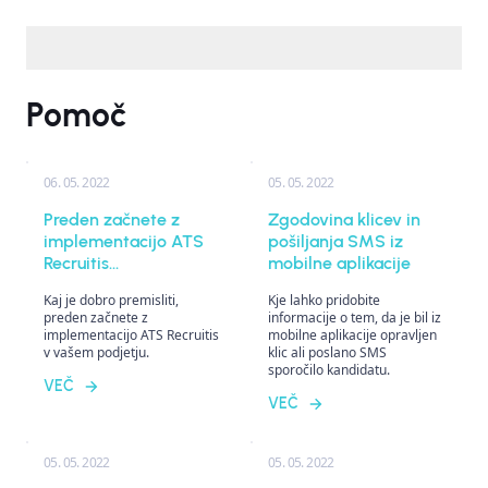
Pomoč
06. 05. 2022
05. 05. 2022
Preden začnete z
Zgodovina klicev in
implementacijo ATS
pošiljanja SMS iz
Recruitis...
mobilne aplikacije
Kaj je dobro premisliti,
Kje lahko pridobite
preden začnete z
informacije o tem, da je bil iz
implementacijo ATS Recruitis
mobilne aplikacije opravljen
v vašem podjetju.
klic ali poslano SMS
sporočilo kandidatu.
VEČ
VEČ
05. 05. 2022
05. 05. 2022