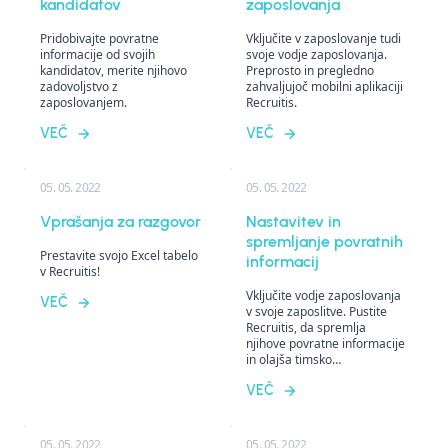
kandidatov
zaposlovanja
Pridobivajte povratne
Vključite v zaposlovanje tudi
informacije od svojih
svoje vodje zaposlovanja.
kandidatov, merite njihovo
Preprosto in pregledno
zadovoljstvo z
zahvaljujoč mobilni aplikaciji
zaposlovanjem.
Recruitis.
VEČ
VEČ
05. 05. 2022
05. 05. 2022
Vprašanja za razgovor
Nastavitev in
spremljanje povratnih
Prestavite svojo Excel tabelo
informacij
v Recruitis!
Vključite vodje zaposlovanja
VEČ
v svoje zaposlitve. Pustite
Recruitis, da spremlja
njihove povratne informacije
in olajša timsko
komunikacijo.
VEČ
05. 05. 2022
05. 05. 2022