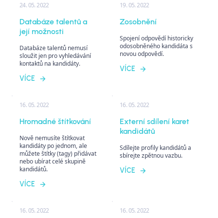
24. 05. 2022
19. 05. 2022
Databáze talentů a
Zosobnění
její možnosti
Spojení odpovědí historicky
odosobněného kandidáta s
Databáze talentů nemusí
novou odpovědí.
sloužit jen pro vyhledávání
kontaktů na kandidáty.
VÍCE
VÍCE
16. 05. 2022
16. 05. 2022
Hromadné štítkování
Externí sdílení karet
kandidátů
Nově nemusíte štítkovat
kandidáty po jednom, ale
Sdílejte profily kandidátů a
můžete štítky (tagy) přidávat
sbírejte zpětnou vazbu.
nebo ubírat celé skupině
kandidátů.
VÍCE
VÍCE
16. 05. 2022
16. 05. 2022