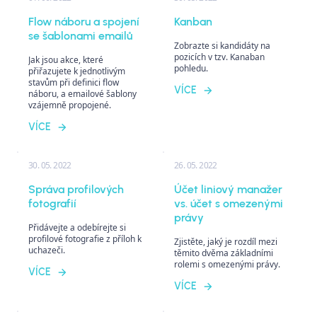
Flow náboru a spojení
Kanban
se šablonami emailů
Zobrazte si kandidáty na
pozicích v tzv. Kanaban
Jak jsou akce, které
pohledu.
přiřazujete k jednotlivým
stavům při definici flow
VÍCE
náboru, a emailové šablony
vzájemně propojené.
VÍCE
30. 05. 2022
26. 05. 2022
Správa profilových
Účet liniový manažer
fotografií
vs. účet s omezenými
právy
Přidávejte a odebírejte si
profilové fotografie z příloh k
Zjistěte, jaký je rozdíl mezi
uchazeči.
těmito dvěma základními
rolemi s omezenými právy.
VÍCE
VÍCE