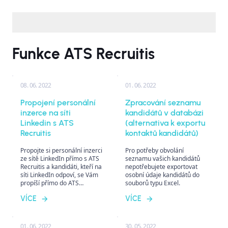
Funkce ATS Recruitis
08. 06. 2022
01. 06. 2022
Propojení personální
Zpracování seznamu
inzerce na síti
kandidátů v databázi
Linkedin s ATS
(alternativa k exportu
Recruitis
kontaktů kandidátů)
Propojte si personální inzerci
Pro potřeby obvolání
ze sítě LinkedIn přímo s ATS
seznamu vašich kandidátů
Recruitis a kandidáti, kteří na
nepotřebujete exportovat
síti LinkedIn odpoví, se Vám
osobní údaje kandidátů do
propíší přímo do ATS
souborů typu Excel.
Recruitis.
VÍCE
VÍCE
01. 06. 2022
30. 05. 2022