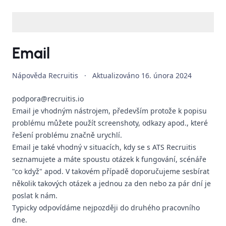
Email
Nápověda Recruitis
·
Aktualizováno
16. února 2024
podpora@recruitis.io
Email je vhodným nástrojem, především protože k popisu
problému můžete použít screenshoty, odkazy apod., které
řešení problému značně urychlí.
Email je také vhodný v situacích, kdy se s ATS Recruitis
seznamujete a máte spoustu otázek k fungování, scénáře
"co když" apod. V takovém případě doporučujeme sesbírat
několik takových otázek a jednou za den nebo za pár dní je
poslat k nám.
Typicky odpovídáme nejpozději do druhého pracovního
dne.