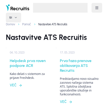
SI
Domov
Pomoč
Nastavitve ATS Recruitis
Nastavitve ATS Recruitis
04. 10. 2023
17. 05. 2023
Helpdesk prva raven
Prva faza prenove
podpore ACR
oblikovanja ATS
Recruitis
Kako delati s sistemom za
prijave Freshdesk.
Predstavljamo novo vizualno
zasnovo našega sistema
VEČ
ATS. Splošna izboljšava
uporabniške izkušnje in
funkcionalnosti.
VEČ