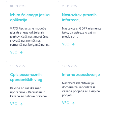
01. 03. 2023
25. 11. 2022
Izbira želenega jezika
Nastavitev pravnih
aplikacije
informacij
V ATS Recruitis je mogoče
Nastavite si GDPR elemente
izbrati enega od želenih
tako, da ustrezajo vašim
jezikov: češčina, angleščina,
predpisom.
slovaščina, nemščina,
VEČ
romunščina, bolgarščina in
madžarščina. Mobilna
VEČ
aplikacija je dodatno
razširjena z drugimi jeziki.
13. 05. 2022
12. 05. 2022
Opis posameznih
Interno zaposlovanje
uporabniških vlog
Nastavite identifikacijo
domene za kandidate iz
Kakšne so razlike med
vašega podjetja ali skupine
uporabniki v Recruitisu in
podjetij.
kakšne so njihove pravice?
VEČ
VEČ