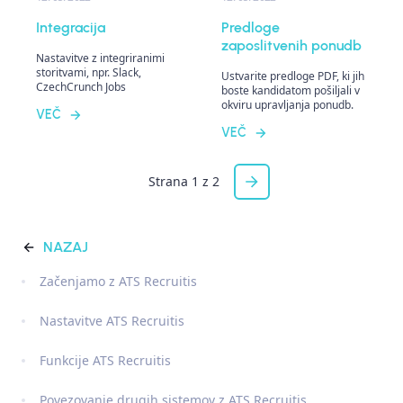
Integracija
Predloge
zaposlitvenih ponudb
Nastavitve z integriranimi
storitvami, npr. Slack,
Ustvarite predloge PDF, ki jih
CzechCrunch Jobs
boste kandidatom pošiljali v
okviru upravljanja ponudb.
VEČ
VEČ
Strana 1 z 2
NAZAJ
Začenjamo z ATS Recruitis
Nastavitve ATS Recruitis
Funkcije ATS Recruitis
Povezovanje drugih sistemov z ATS Recruitis