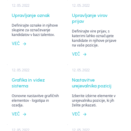
12. 05. 2022
12. 05. 2022
Upravljanje oznak
Upravljanje virov
prijav
Definirajte oznake in njihove
skupine za označevanje
Definirajte vire prijav, s
kandidatov v bazi talentov.
katerimi lahko označujete
kandidate in njihove prijave
VEČ
na vaše pozicije.
VEČ
12. 05. 2022
12. 05. 2022
Grafika in videz
Nastavitve
sistema
urejevalnika pozicij
Osnovne nastavitve grafičnih
Izberite izbirne elemente v
elementov - logotipa in
urejevalniku pozicije, ki jih
ozadja.
želite prikazati.
VEČ
VEČ
12. 05. 2022
12. 05. 2022