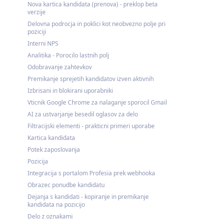
Nova kartica kandidata (prenova) - preklop beta
verzije
Delovna podrocja in poklici kot neobvezno polje pri
poziciji
Interni NPS
Analitika - Porocilo lastnih polj
Odobravanje zahtevkov
Premikanje sprejetih kandidatov izven aktivnih
Izbrisani in blokirani uporabniki
Vticnik Google Chrome za nalaganje sporocil Gmail
AI za ustvarjanje besedil oglasov za delo
Filtracijski elementi - prakticni primeri uporabe
Kartica kandidata
Potek zaposlovanja
Pozicija
Integracija s portalom Profesia prek webhooka
Obrazec ponudbe kandidatu
Dejanja s kandidati - kopiranje in premikanje
kandidata na pozicijo
Delo z oznakami