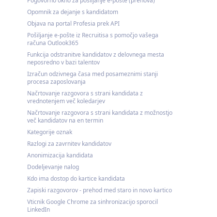
Pogovorno okno za posiljanje e-poste (prenova)
Opomnik za dejanje s kandidatom
Objava na portal Profesia prek API
Pošiljanje e-pošte iz Recruitisa s pomočjo vašega
računa Outlook365
Funkcija odstranitve kandidatov z delovnega mesta
neposredno v bazi talentov
Izračun odzivnega časa med posameznimi stanji
procesa zaposlovanja
Načrtovanje razgovora s strani kandidata z
vrednotenjem več koledarjev
Načrtovanje razgovora s strani kandidata z možnostjo
več kandidatov na en termin
Kategorije oznak
Razlogi za zavrnitev kandidatov
Anonimizacija kandidata
Dodeljevanje nalog
Kdo ima dostop do kartice kandidata
Zapiski razgovorov - prehod med staro in novo kartico
Vticnik Google Chrome za sinhronizacijo sporocil
LinkedIn