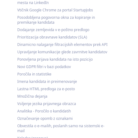
mesta na LinkedIn
Vtičnik Google Chrome za portal StartupJobs
Posodobljena pogovorna okna za kopiranje in
premikanje kandidata
Dodajanje zemljevida v e-poštno predlogo
Prioritizacija obravnave kandidatov (SLA)
Dinamicno nalaganje filtracijskih elementov prek API
Upravljanje komunikacije glede zavrnitve kandidatov
Ponovljena prijava kandidata na isto pozicijo
Novi GDPR filtri v bazi podatkov
Poročila in statistike
Imena kandidata in preimenovanje
Lastna HTML predloga za e-posto
Množična dejanja
Vsiljenje jezika prijavnega obrazca
Analitika - Poročilo o kandidatih
Označevanje opomb z oznakami
Obvestila o e-mailih, poslanih samo na sistemski e-
mail