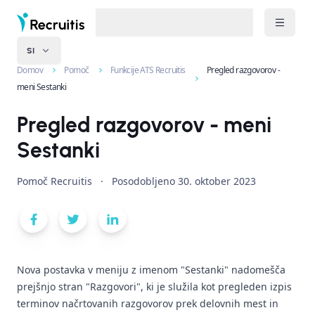
SI
Domov
Pomoč
Funkcije ATS Recruitis
Pregled razgovorov -
meni Sestanki
Pregled razgovorov - meni
Sestanki
Pomoč Recruitis
·
Posodobljeno
30. oktober 2023
Nova postavka v meniju z imenom "Sestanki" nadomešča
prejšnjo stran "Razgovori", ki je služila kot pregleden izpis
terminov načrtovanih razgovorov prek delovnih mest in