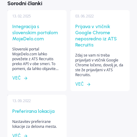
Sorodni članki
13. 02. 2025
03. 06. 2022
Integracija s
Prijava v vtičnik
slovenskim portalom
Google Chrome
MojeDelo.com
neposredno iz ATS
Recruitis
Slovenski portal
MojeDelo.com lahko
Zdaj se vam ni treba
povežete z ATS Recruitis
prijavljati v vtičnik Google
preko API v obe smeri. To
Chrome ločeno, dovolj je, da
pomeni, da lahko objavite
ste že prijavljeni v ATS
delovna mesta neposredno
Recruitis.
VEČ
iz Recruitis na portal, prav
tako pa se bodo kandidati
VEČ
prenesli nazaj v vaš sistem.
13. 09. 2022
Preferirana lokacija
Nastavitev preferirane
lokacije za delovna mesta.
VEČ