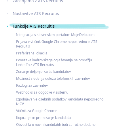
Začenjamo z ATS Recruitis
Nastavitve ATS Recruitis
Funkcije ATS Recruitis
Integracija s slovenskim portalom MojeDelo.com
Prijava v vtičnik Google Chrome neposredno iz ATS
Recruitis
Preferirana lokacija
Povezava kadrovskega oglaševanja na omrežju
LinkedIn z ATS Recruitis
Zunanje deljenje kartic kandidatov
Možnost sledenja deleža telefonskih zavrnitev
Razlogi za zavrnitev
Webhooks za dogodke v sistemu
Izpolnjevanje osebnih podatkov kandidata neposredno
iz CV
Vtičnik za Google Chrome
Kopiranje in premikanje kandidata
Obvestila o novih kandidatih tudi za ročno dodane