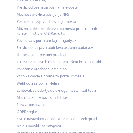
Koledar (prenova)
Preklic odloženega pošiljanja e-pošte
Možnost preklica pošiljanja NPS
Pospešena objava delovnega mesta
Možnosti deljenja delovnega mesta prek internih
karijernih strani ATS Recruitis
Povezava s portalom fajn-brigady.cz
Preklic soglasja za obdelavo osebnih podatkov
Upravljanje e-postnih predlog
Filtriranje delovnih mest po lastništvu in skupni rabi
Poročanje vrednosti lastnih polj
Vticnik Google Chrome za portal Profesia
Webhooki za portal Nelisa
Zahtevek za odprtje delovnega mesta ("zahtevki")
Mikro-bazeni v bazi kandidatov
Flow zaposlovanja
GDPR soglasja
SMTP nastavitev za pošiljanje e-pošte prek gmail
Delo s povabili na razgovor