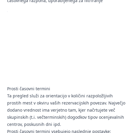
časovnega razpona, uporabljenega za filtriranje
Prosti časovni termini
Ta pregled služi za orientacijo v količini razpoložljivih
prostih mest v okviru vaših rezervacijskih povezav. Največjo
dodano vrednost ima verjetno tam, kjer načrtujete več
skupinskih (t.i. večterminskih) dogodkov tipov ocenjevalnih
centrov, poskusnih dni ipd.
Prosti časovni termini vsebujejo naslednje postavke: