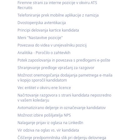
Firemne strani za interne pozicije v okviru ATS
Recruitis
Telefoniranje prek mobilne aplikacije z namizja
Dvostopenjska avtentikacija
Principi delovanja kartice kandidata
Meni "Nastavitve pozicije"
Povezava do videa v urejevalniku pozicij
Analitika - Poročilo o zahtevkih
Potek zaposlovanja in povezava s predlogami e-pošte
Shranjevanje predloge vprašanj za razgovor
Možnost onemogočanja dodajanja pametnega e-maila
v kopijo sporočil kandidatom
Vec entitet v okviru ene licence
Načrtovanje razgovora s strani kandidata neposredno
v vašem koledarju
Avtomatizirano deljenje in označevanje kandidatov
Možnost izbire pošiljatelja NPS
Nalaganje prijav iz oglasa na LinkedIn
Vir odziva na oglas vs. vir kandidata
Čiščenje predpomnilnika slik pri deljenju delovnega