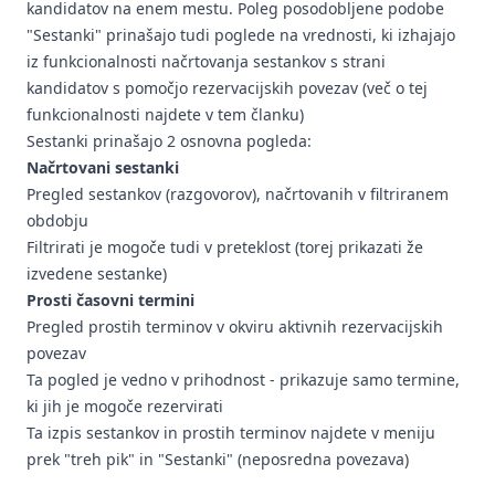
kandidatov na enem mestu. Poleg posodobljene podobe
"Sestanki" prinašajo tudi poglede na vrednosti, ki izhajajo
iz funkcionalnosti načrtovanja sestankov s strani
kandidatov s pomočjo rezervacijskih povezav (več o tej
funkcionalnosti najdete
v tem članku
)
Sestanki prinašajo 2 osnovna pogleda:
Načrtovani sestanki
Pregled sestankov (razgovorov), načrtovanih v filtriranem
obdobju
Filtrirati je mogoče tudi v preteklost (torej prikazati že
izvedene sestanke)
Prosti časovni termini
Pregled prostih terminov v okviru aktivnih rezervacijskih
povezav
Ta pogled je vedno v prihodnost - prikazuje samo termine,
ki jih je mogoče rezervirati
Ta izpis sestankov in prostih terminov najdete v meniju
prek "treh pik" in "Sestanki" (
neposredna povezava
)