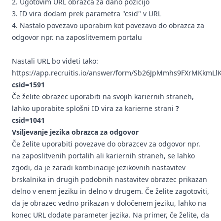
2. Ugotovim URL obrazca za dano pozicijo
3. ID vira dodam prek parametra "csid" v URL
4. Nastalo povezavo uporabim kot povezavo do obrazca za
odgovor npr. na zaposlitvemem portalu
Nastali URL bo videti tako:
https://app.recruitis.io/answer/form/Sb26JpMmhs9FXrMKkmLl
csid=1591
Če želite obrazec uporabiti na svojih kariernih straneh,
lahko uporabite splošni ID vira za karierne strani
?
csid=1041
Vsiljevanje jezika obrazca za odgovor
Če želite uporabiti povezave do obrazcev za odgovor npr.
na zaposlitvenih portalih ali kariernih straneh, se lahko
zgodi, da je zaradi kombinacije jezikovnih nastavitev
brskalnika in drugih podobnih nastavitev obrazec prikazan
delno v enem jeziku in delno v drugem. Če želite zagotoviti,
da je obrazec vedno prikazan v določenem jeziku, lahko na
konec URL dodate parameter jezika. Na primer, če želite, da