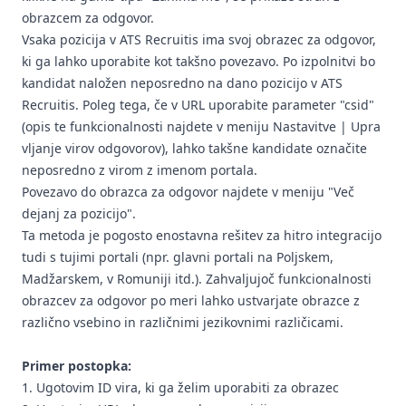
obrazcem za odgovor.
Vsaka pozicija v ATS Recruitis ima svoj obrazec za odgovor,
ki ga lahko uporabite kot takšno povezavo. Po izpolnitvi bo
kandidat naložen neposredno na dano pozicijo v ATS
Recruitis. Poleg tega, če v URL uporabite parameter "csid"
(opis te funkcionalnosti najdete v meniju
Nastavitve | Upra
vljanje virov odgovorov
), lahko takšne kandidate označite
neposredno z virom z imenom portala.
Povezavo do obrazca za odgovor najdete v meniju "Več
dejanj za pozicijo".
Ta metoda je pogosto enostavna rešitev za hitro integracijo
tudi s tujimi portali (npr. glavni portali na Poljskem,
Madžarskem, v Romuniji itd.). Zahvaljujoč funkcionalnosti
obrazcev za odgovor po meri lahko ustvarjate obrazce z
različno vsebino in različnimi jezikovnimi različicami.
Primer postopka:
1. Ugotovim ID vira, ki ga želim uporabiti za obrazec