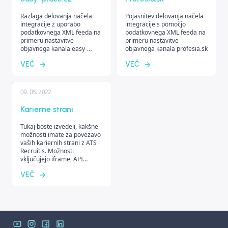
Razlaga delovanja načela
Pojasnitev delovanja načela
integracije z uporabo
integracije s pomočjo
podatkovnega XML feeda na
podatkovnega XML feeda na
primeru nastavitve
primeru nastavitve
objavnega kanala easy-
objavnega kanala profesia.sk
prace.cz.
VEČ
VEČ
09. 05. 2022
Karierne strani
Tukaj boste izvedeli, kakšne
možnosti imate za povezavo
vaših kariernih strani z ATS
Recruitis. Možnosti
vključujejo iframe, API
integracijo ali možnost
VEČ
uporabe obrazca za odgovor.