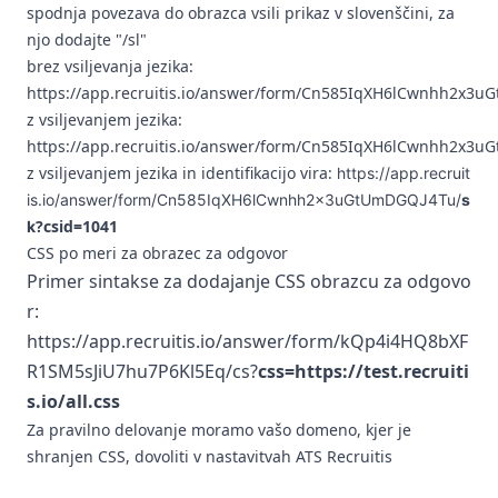
spodnja povezava do obrazca vsili prikaz v slovenščini, za
njo dodajte "/sl"
brez vsiljevanja jezika:
https://app.recruitis.io/answer/form/Cn585IqXH6lCwnhh2x3
z vsiljevanjem jezika:
https://app.recruitis.io/answer/form/Cn585IqXH6lCwnhh2x3
z vsiljevanjem jezika in identifikacijo vira:
https://app.recruit
is.io/answer/form/Cn585IqXH6lCwnhh2x3uGtUmDGQJ4Tu/
s
?csid=1041
k
CSS po meri za obrazec za odgovor
Primer sintakse za dodajanje CSS obrazcu za odgovo
r:
https://app.recruitis.io/answer/form/kQp4i4HQ8bXF
R1SM5sJiU7hu7P6Kl5Eq/cs?
css=https://test.recruiti
s.io/all.css
Za pravilno delovanje moramo vašo domeno, kjer je
shranjen CSS, dovoliti v nastavitvah ATS Recruitis