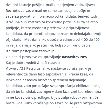
dva dni kasneje pošlje e-mail z merjenjem zadovoljstva.
Recruitis za vas e-mail ne samo samodejno pošlje in
zabeleži povratno informacijo od kandidata, temveč tudi
izračuna NPS metriko za konkretno pozicijo ali za celotno
podjetje, katere vrednost predstavlja pripravljenost
kandidata, da priporoči blagovno znamko delodajalca svoji
ožji okolici. Metrika lahko doseže vrednosti od -100 do 100
in velja, da višja ko je številka, bolj so bili kandidati z
izbirnim postopkom zadovoljni.
Oglejte si
povezavo
za upravljanje
nastavitev NPS
.
Kaj je dobro vedeti & naši nasveti
V okviru ATS Recruitis lahko nastavite vprašanje, ki je
relevantno za dano fazo zaposlovanja. Praksa kaže, da
lahko ena besedica bistveno spremeni dojemanje
kandidata. Zato poskušajte svoja vprašanja oblikovati tako,
da jih bo kandidat, zavrnjen v dani fazi, vzel kot relevantna
in ne kot splošno predlogo, ki jo pošilja robot - primer: če
boste videli NPS vprašanje ob zavrnitvi še pred razgovorom