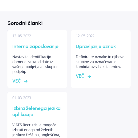
Sorodni članki
12. 05. 2022
12. 05. 2022
Interno zaposlovanje
Upravljanje oznak
Nastavite identifikacijo
Definirajte oznake in njihove
domene za kandidate iz
skupine za označevanje
vašega podjetja ali skupine
kandidatov v bazi talentov.
podjetij.
VEČ
VEČ
01. 03. 2023
Izbira želenega jezika
aplikacije
V ATS Recruitis je mogoče
izbrati enega od želenih
jezikov: češčina, angleščina,