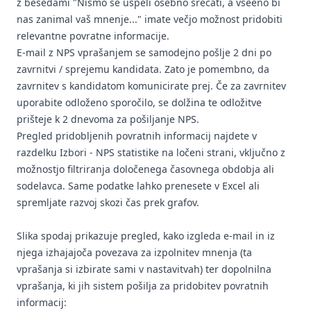
z besedami "Nismo se uspeli osebno srečati, a vseeno bi
nas zanimal vaš mnenje..." imate večjo možnost pridobiti
relevantne povratne informacije.
E-mail z NPS vprašanjem se samodejno pošlje 2 dni po
zavrnitvi / sprejemu kandidata. Zato je pomembno, da
zavrnitev s kandidatom komunicirate prej. Če za zavrnitev
uporabite odloženo sporočilo, se dolžina te odložitve
prišteje k 2 dnevoma za pošiljanje NPS.
Pregled pridobljenih povratnih informacij najdete v
razdelku Izbori - NPS statistike na ločeni strani, vključno z
možnostjo filtriranja določenega časovnega obdobja ali
sodelavca. Same podatke lahko prenesete v Excel ali
spremljate razvoj skozi čas prek grafov.
Slika spodaj prikazuje pregled, kako izgleda e-mail in iz
njega izhajajoča povezava za izpolnitev mnenja (ta
vprašanja si izbirate sami v nastavitvah) ter dopolnilna
vprašanja, ki jih sistem pošilja za pridobitev povratnih
informacij: