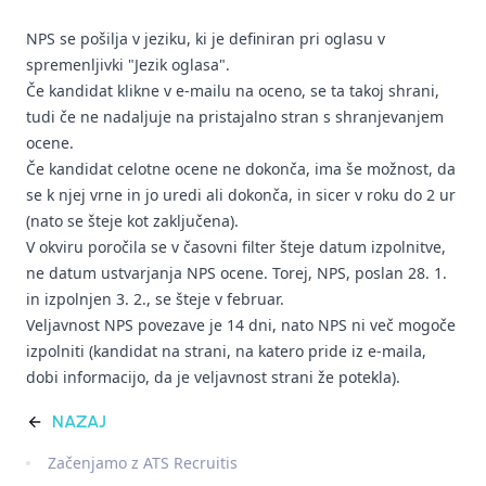
NPS se pošilja v jeziku, ki je definiran pri oglasu v
spremenljivki "Jezik oglasa".
Če kandidat klikne v e-mailu na oceno, se ta takoj shrani,
tudi če ne nadaljuje na pristajalno stran s shranjevanjem
ocene.
Če kandidat celotne ocene ne dokonča, ima še možnost, da
se k njej vrne in jo uredi ali dokonča, in sicer v roku do 2 ur
(nato se šteje kot zaključena).
V okviru poročila se v časovni filter šteje datum izpolnitve,
ne datum ustvarjanja NPS ocene. Torej, NPS, poslan 28. 1.
in izpolnjen 3. 2., se šteje v februar.
Veljavnost NPS povezave je 14 dni, nato NPS ni več mogoče
izpolniti (kandidat na strani, na katero pride iz e-maila,
dobi informacijo, da je veljavnost strani že potekla).
NAZAJ
Začenjamo z ATS Recruitis