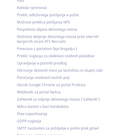
mail
Koledar (prenova)
Preklic odloženega pošiljanja e-pošte
Možnost preklica pošiljanja NPS
Pospešena objava delovnega mesta
Možnosti deljenja delovnega mesta prek internih
karijernih strani ATS Recruitis
Povezava s portalom fajn-brigady.cz
Preklic soglasja za obdelavo osebnih podatkov
Upravljanje e-postnih predlog
Filtriranje delovnih mest po lastništvu in skupni rabi
Poročanje vrednosti lastnih polj
Vticnik Google Chrome za portal Profesia
Webhooki za portal Nelisa
Zahtevek za odprtje delovnega mesta ("zahtevki")
Mikro-bazeni v bazi kandidatov
Flow zaposlovanja
GDPR soglasja
SMTP nastavitev za pošiljanje e-pošte prek gmail