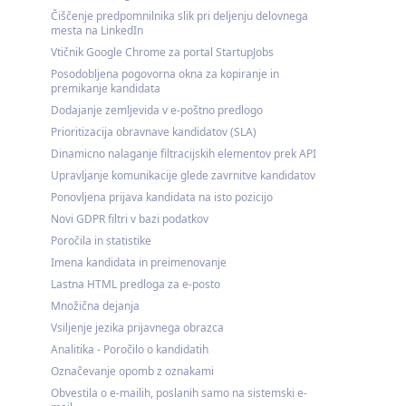
Čiščenje predpomnilnika slik pri deljenju delovnega
mesta na LinkedIn
Vtičnik Google Chrome za portal StartupJobs
Posodobljena pogovorna okna za kopiranje in
premikanje kandidata
Dodajanje zemljevida v e-poštno predlogo
Prioritizacija obravnave kandidatov (SLA)
Dinamicno nalaganje filtracijskih elementov prek API
Upravljanje komunikacije glede zavrnitve kandidatov
Ponovljena prijava kandidata na isto pozicijo
Novi GDPR filtri v bazi podatkov
Poročila in statistike
Imena kandidata in preimenovanje
Lastna HTML predloga za e-posto
Množična dejanja
Vsiljenje jezika prijavnega obrazca
Analitika - Poročilo o kandidatih
Označevanje opomb z oznakami
Obvestila o e-mailih, poslanih samo na sistemski e-