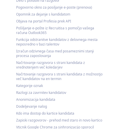
Delo s povabili na razgovor
Pogovorno okno za posiljanje e-poste (prenova)
Opomnik za dejanje s kandidatom
Objava na portal Profesia prek API
Pošiljanje e-pošte iz Recruitisa s pomočjo vašega
računa Outlook365
Funkcija odstranitve kandidatov z delovnega mesta
neposredno v bazi talentov
Izračun odzivnega časa med posameznimi stanji
procesa zaposlovanja
Načrtovanje razgovora s strani kandidata z
vrednotenjem več koledarjev
Načrtovanje razgovora s strani kandidata z možnostjo
več kandidatov na en termin
Kategorije oznak
Razlogi za zavrnitev kandidatov
Anonimizacija kandidata
Dodeljevanje nalog
Kdo ima dostop do kartice kandidata
Zapiski razgovorov - prehod med staro in novo kartico
Vticnik Google Chrome za sinhronizacijo sporocil