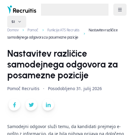
SI
Domov
Pomoč
Funkcije ATS Recruitis
Nastavitev različice
samodejnega odgovora za posamezne pozicije
Nastavitev različice
samodejnega odgovora za
posamezne pozicije
Pomoč Recruitis
·
Posodobljeno
31. julij 2026
Samodejni odgovor služi temu, da kandidati prejmejo e-
pošto z informacijo, da je bila njihova prijava na določeno