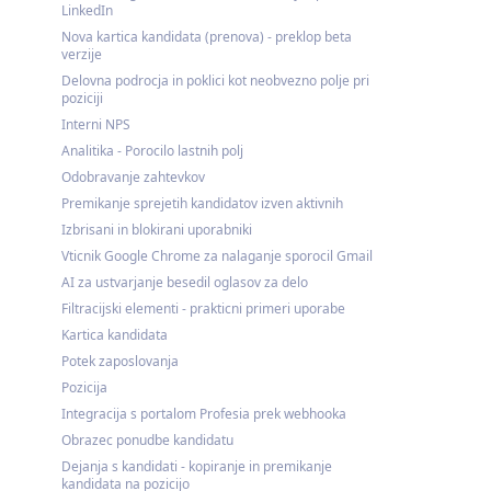
LinkedIn
Nova kartica kandidata (prenova) - preklop beta
verzije
Delovna podrocja in poklici kot neobvezno polje pri
poziciji
Interni NPS
Analitika - Porocilo lastnih polj
Odobravanje zahtevkov
Premikanje sprejetih kandidatov izven aktivnih
Izbrisani in blokirani uporabniki
Vticnik Google Chrome za nalaganje sporocil Gmail
AI za ustvarjanje besedil oglasov za delo
Filtracijski elementi - prakticni primeri uporabe
Kartica kandidata
Potek zaposlovanja
Pozicija
Integracija s portalom Profesia prek webhooka
Obrazec ponudbe kandidatu
Dejanja s kandidati - kopiranje in premikanje
kandidata na pozicijo