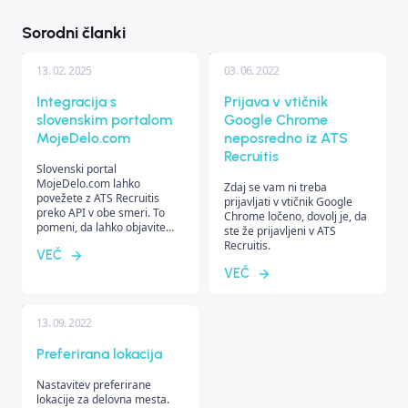
Sorodni članki
13. 02. 2025
03. 06. 2022
Integracija s
Prijava v vtičnik
slovenskim portalom
Google Chrome
MojeDelo.com
neposredno iz ATS
Recruitis
Slovenski portal
MojeDelo.com lahko
Zdaj se vam ni treba
povežete z ATS Recruitis
prijavljati v vtičnik Google
preko API v obe smeri. To
Chrome ločeno, dovolj je, da
pomeni, da lahko objavite
ste že prijavljeni v ATS
delovna mesta neposredno
Recruitis.
VEČ
iz Recruitis na portal, prav
tako pa se bodo kandidati
VEČ
prenesli nazaj v vaš sistem.
13. 09. 2022
Preferirana lokacija
Nastavitev preferirane
lokacije za delovna mesta.