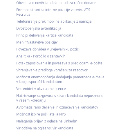
Obvestila o novih kandidatih tudi za ročno dodane
Firemne strani za interne pozicije v okviru ATS
Recruitis
Telefoniranje prek mobilne aplikacije z namizja
Dvostopenjska avtentikacija
Principi delovanja kartice kandidata
Meni "Nastavitve pozicije"
Povezava do videa v urejevalniku pozicij
Analitika - Poročilo o zahtevkih
Potek zaposlovanja in povezava s predlogami e-pošte
Shranjevanje predloge vprašanj za razgovor
Možnost onemogočanja dodajanja pametnega e-maila
v kopijo sporočil kandidatom
Vec entitet v okviru ene licence
Načrtovanje razgovora s strani kandidata neposredno
v vašem koledarju
Avtomatizirano deljenje in označevanje kandidatov
Možnost izbire pošiljatelja NPS
Nalaganje prijav iz oglasa na LinkedIn
Vir odziva na oglas vs. vir kandidata