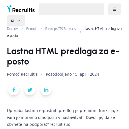
SI
Domov
Pomoč
Funkcije ATS Recruitis
Lastna HTML predloga za
e-posto
Lastna HTML predloga za e-
posto
Pomoč Recruitis
·
Posodobljeno
15. april 2024
Uporaba lastnih e-postnih predlog je premium funkcija, ki
vam jo moramo omogociti v nastavitvah. Dovolj je, da se
obrnete na podpora@recruitis.io