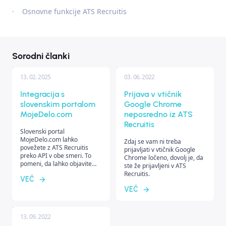
Osnovne funkcije ATS Recruitis
Sorodni članki
13. 02. 2025
03. 06. 2022
Integracija s
Prijava v vtičnik
slovenskim portalom
Google Chrome
MojeDelo.com
neposredno iz ATS
Recruitis
Slovenski portal
MojeDelo.com lahko
Zdaj se vam ni treba
povežete z ATS Recruitis
prijavljati v vtičnik Google
preko API v obe smeri. To
Chrome ločeno, dovolj je, da
pomeni, da lahko objavite
ste že prijavljeni v ATS
delovna mesta neposredno
Recruitis.
VEČ
iz Recruitis na portal, prav
tako pa se bodo kandidati
VEČ
prenesli nazaj v vaš sistem.
13. 09. 2022