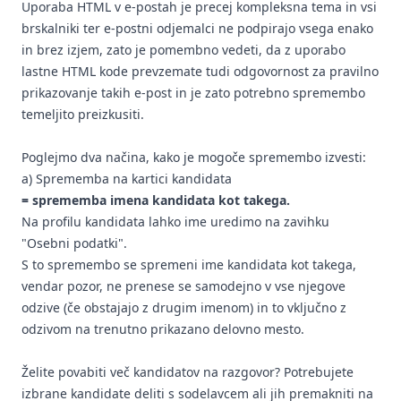
Uporaba HTML v e-postah je precej kompleksna tema in vsi
brskalniki ter e-postni odjemalci ne podpirajo vsega enako
in brez izjem, zato je pomembno vedeti, da z uporabo
lastne HTML kode prevzemate tudi odgovornost za pravilno
prikazovanje takih e-post in je zato potrebno spremembo
temeljito preizkusiti.
Poglejmo dva načina, kako je mogoče spremembo izvesti:
a) Sprememba na kartici kandidata
= sprememba imena kandidata kot takega.
Na profilu kandidata lahko ime uredimo na zavihku
"Osebni podatki".
S to spremembo se spremeni ime kandidata kot takega,
vendar pozor, ne prenese se samodejno v vse njegove
odzive (če obstajajo z drugim imenom) in to vključno z
odzivom na trenutno prikazano delovno mesto.
Želite povabiti več kandidatov na razgovor? Potrebujete
izbrane kandidate deliti s sodelavcem ali jih premakniti na