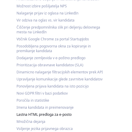
Možnost izbire pošiljatelja NPS
Nalaganje prijav iz oglasa na LinkedIn
Vir odziva na oglas vs. vir kandidata
Čiščenje predpomnilnika slik pri deljenju delovnega
mesta na LinkedIn
Vtičnik Google Chrome za portal StartupJobs
Posodobljena pogovorna okna za kopiranje in
premikanje kandidata
Dodajanje zemljevida v e-poštno predlogo
Prioritizacija obravnave kandidatov (SLA)
Dinamicno nalaganje filtracijskih elementov prek API
Upravljanje komunikacije glede zavrnitve kandidatov
Ponovljena prijava kandidata na isto pozicijo
Novi GDPR filtri v bazi podatkov
Poročila in statistike
Imena kandidata in preimenovanje
Lastna HTML predloga za e-posto
Množična dejanja
Vsiljenje jezika prijavnega obrazca