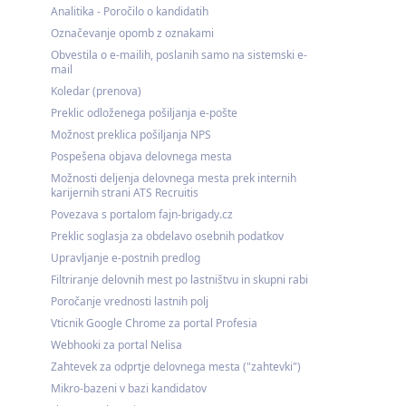
Analitika - Poročilo o kandidatih
Označevanje opomb z oznakami
Obvestila o e-mailih, poslanih samo na sistemski e-
mail
Koledar (prenova)
Preklic odloženega pošiljanja e-pošte
Možnost preklica pošiljanja NPS
Pospešena objava delovnega mesta
Možnosti deljenja delovnega mesta prek internih
karijernih strani ATS Recruitis
Povezava s portalom fajn-brigady.cz
Preklic soglasja za obdelavo osebnih podatkov
Upravljanje e-postnih predlog
Filtriranje delovnih mest po lastništvu in skupni rabi
Poročanje vrednosti lastnih polj
Vticnik Google Chrome za portal Profesia
Webhooki za portal Nelisa
Zahtevek za odprtje delovnega mesta ("zahtevki")
Mikro-bazeni v bazi kandidatov