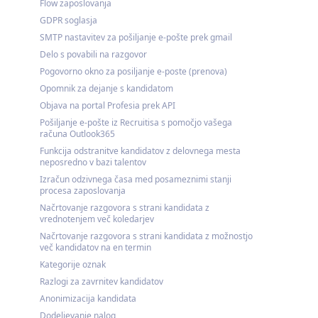
Flow zaposlovanja
GDPR soglasja
SMTP nastavitev za pošiljanje e-pošte prek gmail
Delo s povabili na razgovor
Pogovorno okno za posiljanje e-poste (prenova)
Opomnik za dejanje s kandidatom
Objava na portal Profesia prek API
Pošiljanje e-pošte iz Recruitisa s pomočjo vašega
računa Outlook365
Funkcija odstranitve kandidatov z delovnega mesta
neposredno v bazi talentov
Izračun odzivnega časa med posameznimi stanji
procesa zaposlovanja
Načrtovanje razgovora s strani kandidata z
vrednotenjem več koledarjev
Načrtovanje razgovora s strani kandidata z možnostjo
več kandidatov na en termin
Kategorije oznak
Razlogi za zavrnitev kandidatov
Anonimizacija kandidata
Dodeljevanje nalog