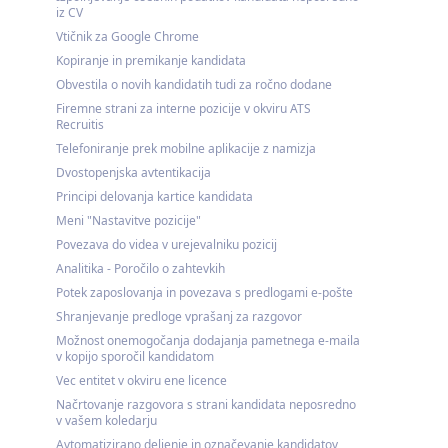
iz CV
Vtičnik za Google Chrome
Kopiranje in premikanje kandidata
Obvestila o novih kandidatih tudi za ročno dodane
Firemne strani za interne pozicije v okviru ATS
Recruitis
Telefoniranje prek mobilne aplikacije z namizja
Dvostopenjska avtentikacija
Principi delovanja kartice kandidata
Meni "Nastavitve pozicije"
Povezava do videa v urejevalniku pozicij
Analitika - Poročilo o zahtevkih
Potek zaposlovanja in povezava s predlogami e-pošte
Shranjevanje predloge vprašanj za razgovor
Možnost onemogočanja dodajanja pametnega e-maila
v kopijo sporočil kandidatom
Vec entitet v okviru ene licence
Načrtovanje razgovora s strani kandidata neposredno
v vašem koledarju
Avtomatizirano deljenje in označevanje kandidatov