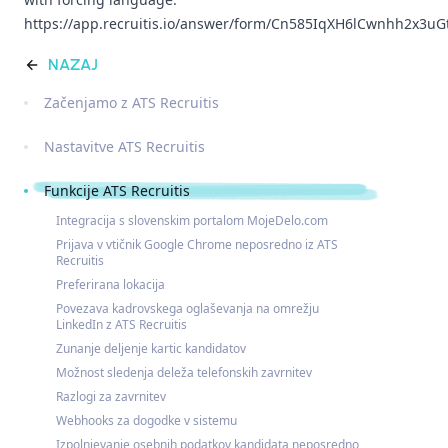
https://app.recruitis.io/answer/form/Cn585IqXH6lCwnhh2x3
NAZAJ
Začenjamo z ATS Recruitis
Nastavitve ATS Recruitis
Funkcije ATS Recruitis
Integracija s slovenskim portalom MojeDelo.com
Prijava v vtičnik Google Chrome neposredno iz ATS
Recruitis
Preferirana lokacija
Povezava kadrovskega oglaševanja na omrežju
LinkedIn z ATS Recruitis
Zunanje deljenje kartic kandidatov
Možnost sledenja deleža telefonskih zavrnitev
Razlogi za zavrnitev
Webhooks za dogodke v sistemu
Izpolnjevanje osebnih podatkov kandidata neposredno