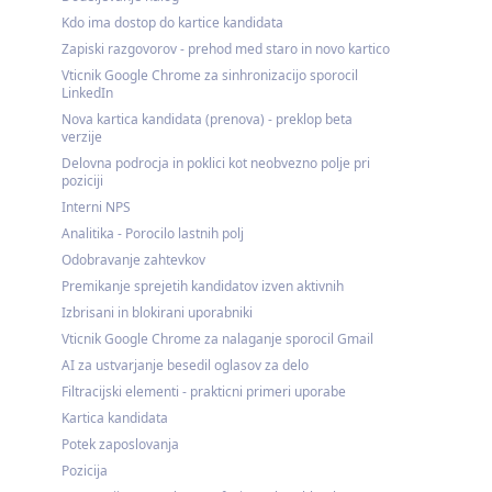
Kdo ima dostop do kartice kandidata
Zapiski razgovorov - prehod med staro in novo kartico
Vticnik Google Chrome za sinhronizacijo sporocil
LinkedIn
Nova kartica kandidata (prenova) - preklop beta
verzije
Delovna podrocja in poklici kot neobvezno polje pri
poziciji
Interni NPS
Analitika - Porocilo lastnih polj
Odobravanje zahtevkov
Premikanje sprejetih kandidatov izven aktivnih
Izbrisani in blokirani uporabniki
Vticnik Google Chrome za nalaganje sporocil Gmail
AI za ustvarjanje besedil oglasov za delo
Filtracijski elementi - prakticni primeri uporabe
Kartica kandidata
Potek zaposlovanja
Pozicija