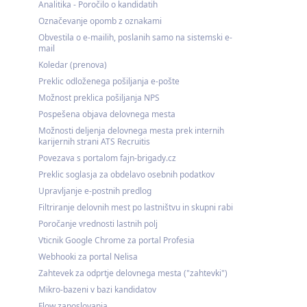
Analitika - Poročilo o kandidatih
Označevanje opomb z oznakami
Obvestila o e-mailih, poslanih samo na sistemski e-
mail
Koledar (prenova)
Preklic odloženega pošiljanja e-pošte
Možnost preklica pošiljanja NPS
Pospešena objava delovnega mesta
Možnosti deljenja delovnega mesta prek internih
karijernih strani ATS Recruitis
Povezava s portalom fajn-brigady.cz
Preklic soglasja za obdelavo osebnih podatkov
Upravljanje e-postnih predlog
Filtriranje delovnih mest po lastništvu in skupni rabi
Poročanje vrednosti lastnih polj
Vticnik Google Chrome za portal Profesia
Webhooki za portal Nelisa
Zahtevek za odprtje delovnega mesta ("zahtevki")
Mikro-bazeni v bazi kandidatov
Flow zaposlovanja