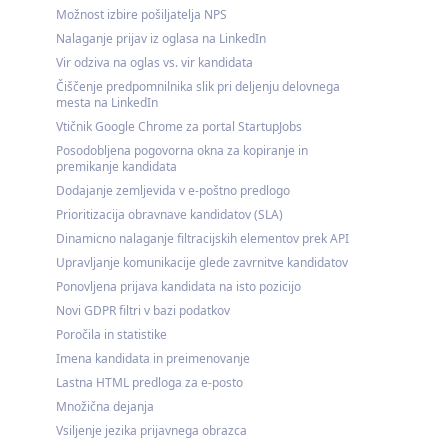
Možnost izbire pošiljatelja NPS
Nalaganje prijav iz oglasa na LinkedIn
Vir odziva na oglas vs. vir kandidata
Čiščenje predpomnilnika slik pri deljenju delovnega
mesta na LinkedIn
Vtičnik Google Chrome za portal StartupJobs
Posodobljena pogovorna okna za kopiranje in
premikanje kandidata
Dodajanje zemljevida v e-poštno predlogo
Prioritizacija obravnave kandidatov (SLA)
Dinamicno nalaganje filtracijskih elementov prek API
Upravljanje komunikacije glede zavrnitve kandidatov
Ponovljena prijava kandidata na isto pozicijo
Novi GDPR filtri v bazi podatkov
Poročila in statistike
Imena kandidata in preimenovanje
Lastna HTML predloga za e-posto
Množična dejanja
Vsiljenje jezika prijavnega obrazca