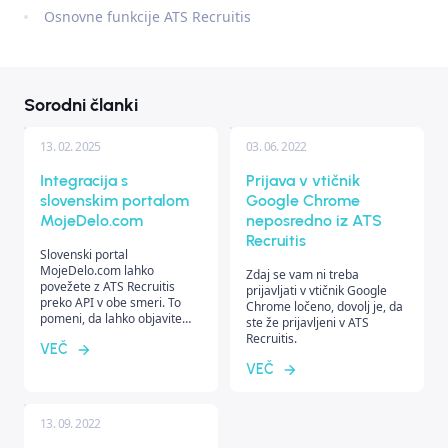
Osnovne funkcije ATS Recruitis
Sorodni članki
13. 02. 2025
03. 06. 2022
Integracija s
Prijava v vtičnik
slovenskim portalom
Google Chrome
MojeDelo.com
neposredno iz ATS
Recruitis
Slovenski portal
MojeDelo.com lahko
Zdaj se vam ni treba
povežete z ATS Recruitis
prijavljati v vtičnik Google
preko API v obe smeri. To
Chrome ločeno, dovolj je, da
pomeni, da lahko objavite
ste že prijavljeni v ATS
delovna mesta neposredno
Recruitis.
VEČ
iz Recruitis na portal, prav
tako pa se bodo kandidati
VEČ
prenesli nazaj v vaš sistem.
13. 09. 2022