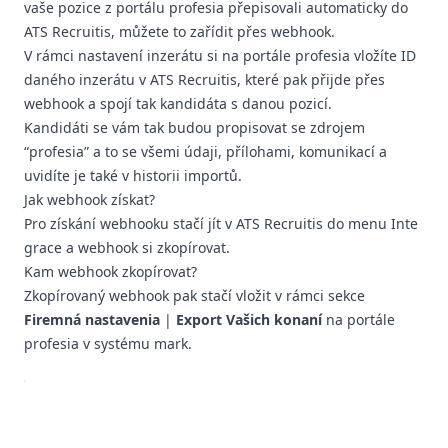
vaše pozice z portálu profesia přepisovali automaticky do
ATS Recruitis, můžete to zařídit přes webhook.
V rámci nastavení inzerátu si na portále profesia vložíte ID
daného inzerátu v ATS Recruitis, které pak přijde přes
webhook a spojí tak kandidáta s danou pozicí.
Kandidáti se vám tak budou propisovat se zdrojem
“profesia” a to se všemi údaji, přílohami, komunikací a
uvidíte je také v
historii importů
.
Jak webhook získat?
Pro získání webhooku stačí jít v ATS Recruitis do menu
Inte
grace
a webhook si zkopírovat.
Kam webhook zkopírovat?
Zkopírovaný webhook pak stačí vložit v rámci sekce
Firemná nastavenia
|
Export Vašich konaní
na portále
profesia v systému mark.