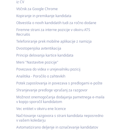
iz CV
Vtičnik za Google Chrome
Kopiranje in premikanje kandidata
Obvestila o novih kandidatih tudi za ročno dodane
Firemne strani za interne pozicije v okviru ATS
Recruitis
Telefoniranje prek mobilne aplikacije z namizja
Dvostopenjska avtentikacija
Principi delovanja kartice kandidata
Meni "Nastavitve pozicije"
Povezava do videa v urejevalniku pozicij
Analitika - Poročilo o zahtevkih
Potek zaposlovanja in povezava s predlogami e-pošte
Shranjevanje predloge vprašanj za razgovor
Možnost onemogočanja dodajanja pametnega e-maila
v kopijo sporočil kandidatom
Vec entitet v okviru ene licence
Načrtovanje razgovora s strani kandidata neposredno
v vašem koledarju
Avtomatizirano deljenje in označevanje kandidatov