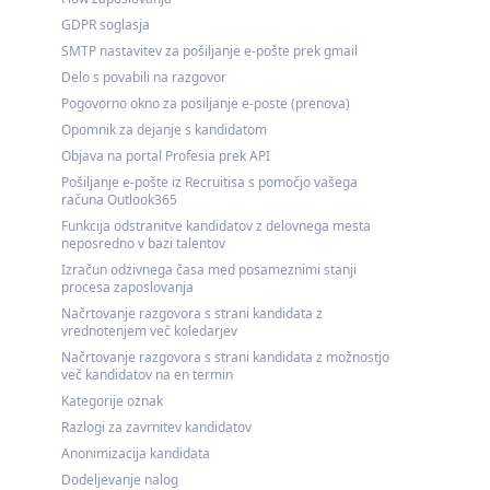
GDPR soglasja
SMTP nastavitev za pošiljanje e-pošte prek gmail
Delo s povabili na razgovor
Pogovorno okno za posiljanje e-poste (prenova)
Opomnik za dejanje s kandidatom
Objava na portal Profesia prek API
Pošiljanje e-pošte iz Recruitisa s pomočjo vašega
računa Outlook365
Funkcija odstranitve kandidatov z delovnega mesta
neposredno v bazi talentov
Izračun odzivnega časa med posameznimi stanji
procesa zaposlovanja
Načrtovanje razgovora s strani kandidata z
vrednotenjem več koledarjev
Načrtovanje razgovora s strani kandidata z možnostjo
več kandidatov na en termin
Kategorije oznak
Razlogi za zavrnitev kandidatov
Anonimizacija kandidata
Dodeljevanje nalog