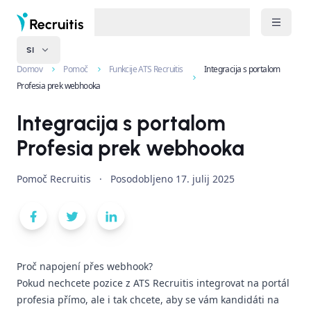
SI
Domov
Pomoč
Funkcije ATS Recruitis
Integracija s portalom
Profesia prek webhooka
Integracija s portalom
Profesia prek webhooka
Pomoč Recruitis
·
Posodobljeno
17. julij 2025
Proč napojení přes webhook?
Pokud nechcete pozice z ATS Recruitis integrovat na portál
profesia přímo, ale i tak chcete, aby se vám kandidáti na