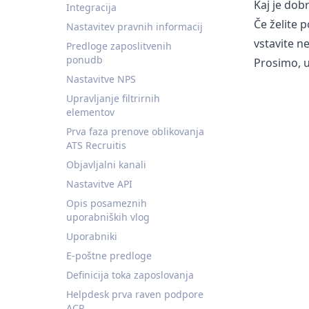
Kaj je dob
Integracija
Če želite p
Nastavitev pravnih informacij
vstavite n
Predloge zaposlitvenih
ponudb
Prosimo, u
Nastavitve NPS
Upravljanje filtrirnih
elementov
Prva faza prenove oblikovanja
ATS Recruitis
Objavljalni kanali
Nastavitve API
Opis posameznih
uporabniških vlog
Uporabniki
E-poštne predloge
Definicija toka zaposlovanja
Helpdesk prva raven podpore
ACR