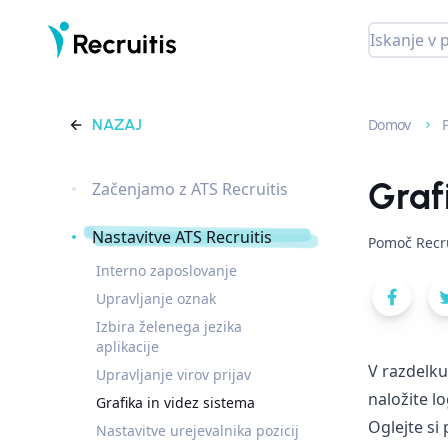
NAZAJ
Domov
Graf
Začenjamo z ATS Recruitis
Nastavitve ATS Recruitis
Pomoč Recru
Interno zaposlovanje
Upravljanje oznak
Izbira želenega jezika
aplikacije
V razdelku
Upravljanje virov prijav
naložite lo
Grafika in videz sistema
Oglejte si
Nastavitve urejevalnika pozicij