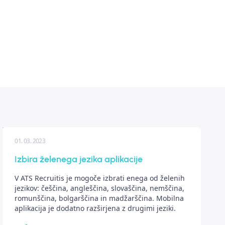
01. 03. 2023
Izbira želenega jezika aplikacije
V ATS Recruitis je mogoče izbrati enega od želenih
jezikov: češčina, angleščina, slovaščina, nemščina,
romunščina, bolgarščina in madžarščina. Mobilna
aplikacija je dodatno razširjena z drugimi jeziki.