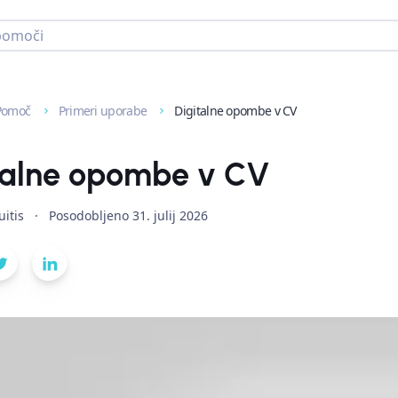
Pomoč
Primeri uporabe
Digitalne opombe v CV
talne opombe v CV
itis
·
Posodobljeno
31. julij 2026