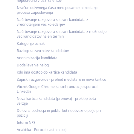
neposredno v bazi talentov
Izračun odzivnega časa med posameznimi stanji
procesa zaposlovanja
Načrtovanje razgovora s strani kandidata z
vrednotenjem več koledarjev
Načrtovanje razgovora s strani kandidata z možnostjo
več kandidatov na en termin
Kategorije oznak
Razlogi za zavrnitev kandidatov
Anonimizacija kandidata
Dodeljevanje nalog
Kdo ima dostop do kartice kandidata
Zapiski razgovorov - prehod med staro in novo kartico
Vticnik Google Chrome za sinhronizacijo sporocil
LinkedIn
Nova kartica kandidata (prenova) - preklop beta
verzije
Delovna podrocja in poklici kot neobvezno polje pri
poziciji
Interni NPS
Analitika - Porocilo lastnih polj