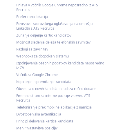
Prijava v vtičnik Google Chrome neposredno iz ATS
Recruitis
Preferirana lokacija
Povezava kadrovskega oglaševanja na omrežju
LinkedIn z ATS Recruitis
Zunanje deljenje kartic kandidatov
Možnost sledenja deleža telefonskih zavrnitev
Razlogi za zavrnitev
Webhooks za dogodke v sistemu
Izpolnjevanje osebnih podatkov kandidata neposredno
iz CV
Vtičnik za Google Chrome
Kopiranje in premikanje kandidata
Obvestila o novih kandidatih tudi za ročno dodane
Firemne strani za interne pozicije v okviru ATS
Recruitis
Telefoniranje prek mobilne aplikacije z namizja
Dvostopenjska avtentikacija
Principi delovanja kartice kandidata
Meni "Nastavitve pozicije"