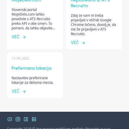
Recruitis
Slovenski portal
MojeDelo.com lahko
Zdaj se vam ni treba
povežete z ATS Recruitis
prijavljati v vtičnik Google
preko API v obe smeri. To
Chrome ločeno, dovolj je, da
pomeni, da lahko objavite
ste že prijavljeni v ATS
delovna mesta neposredno
Recruitis.
VEČ
iz Recruitis na portal, prav
tako pa se bodo kandidati
VEČ
prenesli nazaj v vaš sistem.
13. 09. 2022
Preferirana lokacija
Nastavitev preferirane
lokacije za delovna mesta.
VEČ
Copyright 2018 © Vse pravice pridržane podjetju
Recruitis.io s.r.o.