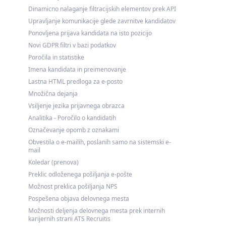
Dinamicno nalaganje filtracijskih elementov prek API
Upravljanje komunikacije glede zavrnitve kandidatov
Ponovljena prijava kandidata na isto pozicijo
Novi GDPR filtri v bazi podatkov
Poročila in statistike
Imena kandidata in preimenovanje
Lastna HTML predloga za e-posto
Množična dejanja
Vsiljenje jezika prijavnega obrazca
Analitika - Poročilo o kandidatih
Označevanje opomb z oznakami
Obvestila o e-mailih, poslanih samo na sistemski e-
mail
Koledar (prenova)
Preklic odloženega pošiljanja e-pošte
Možnost preklica pošiljanja NPS
Pospešena objava delovnega mesta
Možnosti deljenja delovnega mesta prek internih
karijernih strani ATS Recruitis