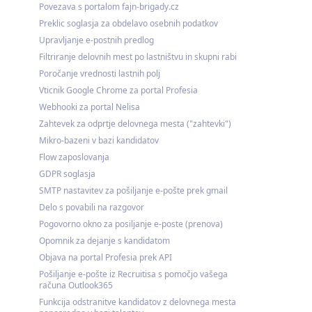
Povezava s portalom fajn-brigady.cz
Preklic soglasja za obdelavo osebnih podatkov
Upravljanje e-postnih predlog
Filtriranje delovnih mest po lastništvu in skupni rabi
Poročanje vrednosti lastnih polj
Vticnik Google Chrome za portal Profesia
Webhooki za portal Nelisa
Zahtevek za odprtje delovnega mesta ("zahtevki")
Mikro-bazeni v bazi kandidatov
Flow zaposlovanja
GDPR soglasja
SMTP nastavitev za pošiljanje e-pošte prek gmail
Delo s povabili na razgovor
Pogovorno okno za posiljanje e-poste (prenova)
Opomnik za dejanje s kandidatom
Objava na portal Profesia prek API
Pošiljanje e-pošte iz Recruitisa s pomočjo vašega
računa Outlook365
Funkcija odstranitve kandidatov z delovnega mesta