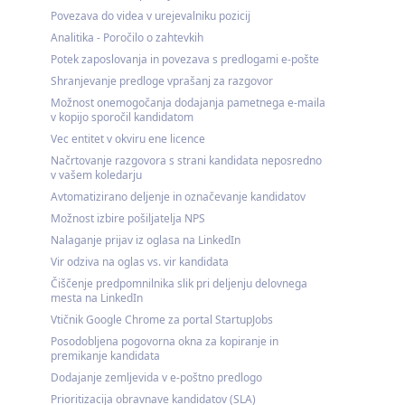
Povezava do videa v urejevalniku pozicij
Analitika - Poročilo o zahtevkih
Potek zaposlovanja in povezava s predlogami e-pošte
Shranjevanje predloge vprašanj za razgovor
Možnost onemogočanja dodajanja pametnega e-maila
v kopijo sporočil kandidatom
Vec entitet v okviru ene licence
Načrtovanje razgovora s strani kandidata neposredno
v vašem koledarju
Avtomatizirano deljenje in označevanje kandidatov
Možnost izbire pošiljatelja NPS
Nalaganje prijav iz oglasa na LinkedIn
Vir odziva na oglas vs. vir kandidata
Čiščenje predpomnilnika slik pri deljenju delovnega
mesta na LinkedIn
Vtičnik Google Chrome za portal StartupJobs
Posodobljena pogovorna okna za kopiranje in
premikanje kandidata
Dodajanje zemljevida v e-poštno predlogo
Prioritizacija obravnave kandidatov (SLA)