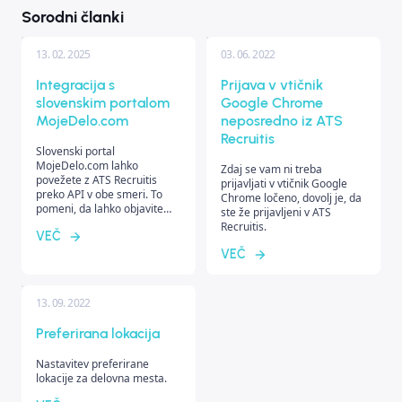
Sorodni članki
13. 02. 2025
03. 06. 2022
Integracija s
Prijava v vtičnik
slovenskim portalom
Google Chrome
MojeDelo.com
neposredno iz ATS
Recruitis
Slovenski portal
MojeDelo.com lahko
Zdaj se vam ni treba
povežete z ATS Recruitis
prijavljati v vtičnik Google
preko API v obe smeri. To
Chrome ločeno, dovolj je, da
pomeni, da lahko objavite
ste že prijavljeni v ATS
delovna mesta neposredno
Recruitis.
VEČ
iz Recruitis na portal, prav
tako pa se bodo kandidati
VEČ
prenesli nazaj v vaš sistem.
13. 09. 2022
Preferirana lokacija
Nastavitev preferirane
lokacije za delovna mesta.