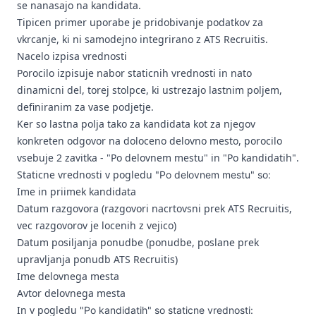
se nanasajo na kandidata.
Tipicen primer uporabe je pridobivanje podatkov za
vkrcanje, ki ni samodejno integrirano z ATS Recruitis.
Nacelo izpisa vrednosti
Porocilo izpisuje nabor staticnih vrednosti in nato
dinamicni del, torej stolpce, ki ustrezajo lastnim poljem,
definiranim za vase podjetje.
Ker so lastna polja tako za kandidata kot za njegov
konkreten odgovor na doloceno delovno mesto, porocilo
vsebuje 2 zavitka - "Po delovnem mestu" in "Po kandidatih".
Staticne vrednosti v pogledu
"Po delovnem mestu"
so:
Ime in priimek kandidata
Datum razgovora (razgovori nacrtovsni prek ATS Recruitis,
vec razgovorov je locenih z vejico)
Datum posiljanja ponudbe (ponudbe, poslane prek
upravljanja ponudb ATS Recruitis)
Ime delovnega mesta
Avtor delovnega mesta
In v pogledu
"Po kandidatih" so staticne vrednosti: