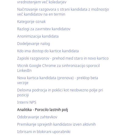
vrednotenjem več koledarjev
Načrtovanje razgovora s strani kandidata z možnostjo
več kandidatov na en termin
Kategorije oznak
Razlogi za zavrnitev kandidatov
Anonimizacija kandidata
Dodeljevanje nalog
Kdo ima dostop do kartice kandidata
Zapiski razgovorov - prehod med staro in novo kartico
Vticnik Google Chrome za sinhronizacijo sporocil
LinkedIn
Nova kartica kandidata (prenova) - preklop beta
verzije
Delovna podrocja in poklici kot neobvezno polje pri
poziciji
Interni NPS
Analitika - Porocilo lastnih polj
Odobravanje zahtevkov
Premikanje sprejetih kandidatov izven aktivnih
Izbrisani in blokirani uporabniki