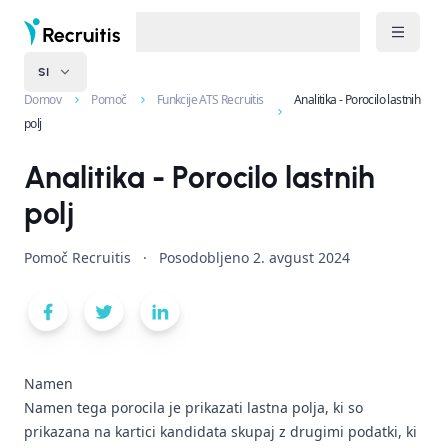
SI
Domov
Pomoč
Funkcije ATS Recruitis
Analitika - Porocilo lastnih
polj
Analitika - Porocilo lastnih
polj
Pomoč Recruitis
·
Posodobljeno
2. avgust 2024
Namen
Namen tega porocila je prikazati lastna polja, ki so
prikazana na kartici kandidata skupaj z drugimi podatki, ki