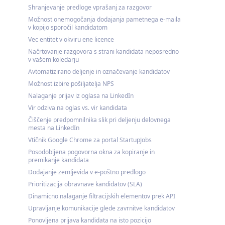
Shranjevanje predloge vprašanj za razgovor
Možnost onemogočanja dodajanja pametnega e-maila
v kopijo sporočil kandidatom
Vec entitet v okviru ene licence
Načrtovanje razgovora s strani kandidata neposredno
v vašem koledarju
Avtomatizirano deljenje in označevanje kandidatov
Možnost izbire pošiljatelja NPS
Nalaganje prijav iz oglasa na LinkedIn
Vir odziva na oglas vs. vir kandidata
Čiščenje predpomnilnika slik pri deljenju delovnega
mesta na LinkedIn
Vtičnik Google Chrome za portal StartupJobs
Posodobljena pogovorna okna za kopiranje in
premikanje kandidata
Dodajanje zemljevida v e-poštno predlogo
Prioritizacija obravnave kandidatov (SLA)
Dinamicno nalaganje filtracijskih elementov prek API
Upravljanje komunikacije glede zavrnitve kandidatov
Ponovljena prijava kandidata na isto pozicijo