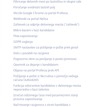
Filtriranje delovnih mest po lastništvu in skupni rabi
Poročanje vrednosti lastnih polj
Vticnik Google Chrome za portal Profesia
Webhooki za portal Nelisa
Zahtevek za odprtje delovnega mesta ("zahtevki")
Mikro-bazeni v bazi kandidatov
Flow zaposlovanja
GDPR soglasja
SMTP nastavitev za pošiljanje e-pošte prek gmail
Delo s povabili na razgovor
Pogovorno okno za posiljanje e-poste (prenova)
Opomnik za dejanje s kandidatom
Objava na portal Profesia prek API
Pošiljanje e-pošte iz Recruitisa s pomočjo vašega
računa Outlook365
Funkcija odstranitve kandidatov z delovnega mesta
neposredno v bazi talentov
Izračun odzivnega časa med posameznimi stanji
procesa zaposlovanja
Načrtovanje razgovora s strani kandidata z