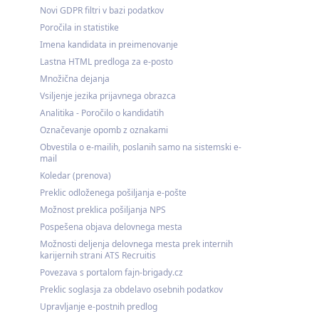
Novi GDPR filtri v bazi podatkov
Poročila in statistike
Imena kandidata in preimenovanje
Lastna HTML predloga za e-posto
Množična dejanja
Vsiljenje jezika prijavnega obrazca
Analitika - Poročilo o kandidatih
Označevanje opomb z oznakami
Obvestila o e-mailih, poslanih samo na sistemski e-
mail
Koledar (prenova)
Preklic odloženega pošiljanja e-pošte
Možnost preklica pošiljanja NPS
Pospešena objava delovnega mesta
Možnosti deljenja delovnega mesta prek internih
karijernih strani ATS Recruitis
Povezava s portalom fajn-brigady.cz
Preklic soglasja za obdelavo osebnih podatkov
Upravljanje e-postnih predlog