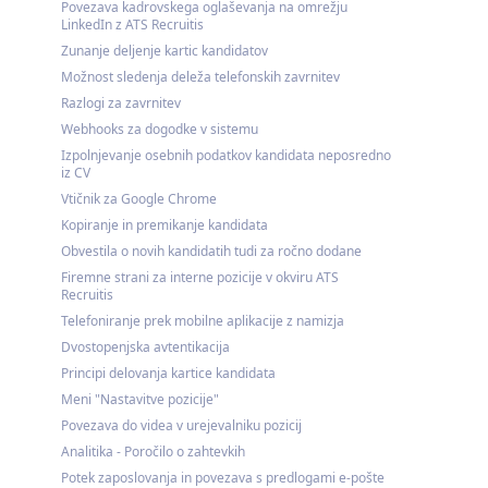
Povezava kadrovskega oglaševanja na omrežju
LinkedIn z ATS Recruitis
Zunanje deljenje kartic kandidatov
Možnost sledenja deleža telefonskih zavrnitev
Razlogi za zavrnitev
Webhooks za dogodke v sistemu
Izpolnjevanje osebnih podatkov kandidata neposredno
iz CV
Vtičnik za Google Chrome
Kopiranje in premikanje kandidata
Obvestila o novih kandidatih tudi za ročno dodane
Firemne strani za interne pozicije v okviru ATS
Recruitis
Telefoniranje prek mobilne aplikacije z namizja
Dvostopenjska avtentikacija
Principi delovanja kartice kandidata
Meni "Nastavitve pozicije"
Povezava do videa v urejevalniku pozicij
Analitika - Poročilo o zahtevkih
Potek zaposlovanja in povezava s predlogami e-pošte