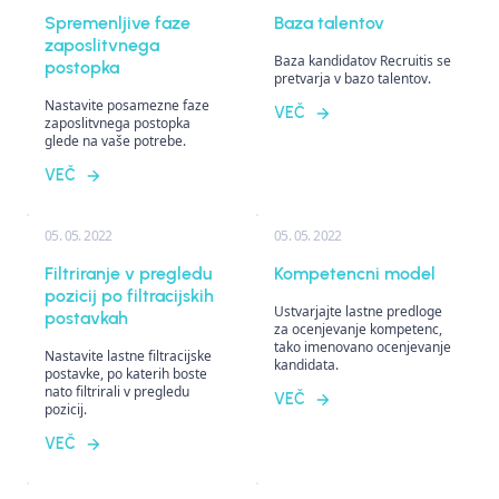
Spremenljive faze
Baza talentov
zaposlitvnega
Baza kandidatov Recruitis se
postopka
pretvarja v bazo talentov.
Nastavite posamezne faze
VEČ
zaposlitvnega postopka
glede na vaše potrebe.
VEČ
05. 05. 2022
05. 05. 2022
Filtriranje v pregledu
Kompetencni model
pozicij po filtracijskih
Ustvarjajte lastne predloge
postavkah
za ocenjevanje kompetenc,
tako imenovano ocenjevanje
Nastavite lastne filtracijske
kandidata.
postavke, po katerih boste
nato filtrirali v pregledu
VEČ
pozicij.
VEČ