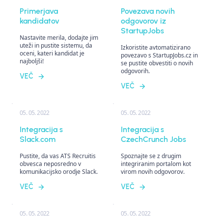
Primerjava
Povezava novih
kandidatov
odgovorov iz
StartupJobs
Nastavite merila, dodajte jim
uteži in pustite sistemu, da
Izkoristite avtomatizirano
oceni, kateri kandidat je
povezavo s StartupJobs.cz in
najboljši!
se pustite obvestiti o novih
odgovorih.
VEČ
VEČ
05. 05. 2022
05. 05. 2022
Integracija s
Integracija s
Slack.com
CzechCrunch Jobs
Pustite, da vas ATS Recruitis
Spoznajte se z drugim
obvesca neposredno v
integriranim portalom kot
komunikacijsko orodje Slack.
virom novih odgovorov.
VEČ
VEČ
05. 05. 2022
05. 05. 2022