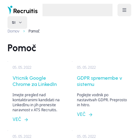
SI
Domov
Pomoč
Pomoč
05. 05. 2022
05. 05. 2022
Vticnik Google
GDPR spremembe v
Chrome za LinkedIn
sistemu
Imejte pregled nad
Poglejte vodnik po
kontaktiranimi kandidati na
nastavitvah GDPR. Preprosto
LinkedInu in jih prenesite
in hitro.
naravnost v ATS Recruitis.
VEČ
VEČ
05. 05. 2022
05. 05. 2022