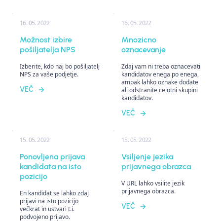
16. 05. 2022
16. 05. 2022
Možnost izbire
Mnozicno
pošiljatelja NPS
oznacevanje
Izberite, kdo naj bo pošiljatelj
Zdaj vam ni treba oznacevati
NPS za vaše podjetje.
kandidatov enega po enega,
ampak lahko oznake dodate
VEČ
ali odstranite celotni skupini
kandidatov.
VEČ
15. 05. 2022
15. 05. 2022
Ponovljena prijava
Vsiljenje jezika
kandidata na isto
prijavnega obrazca
pozicijo
V URL lahko vsilite jezik
prijavnega obrazca.
En kandidat se lahko zdaj
prijavi na isto pozicijo
VEČ
večkrat in ustvari t.i.
podvojeno prijavo.