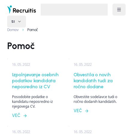
SI
Domov
Pomoč
Pomoč
16. 05. 2022
16. 05. 2022
Izpolnjevanje osebnih
Obvestila o novih
podatkov kandidata
kandidatih tudi za
neposredno iz CV
ročno dodane
Posodobite podatke o
Obvestite sodelavce tudi o
kandidatu neposredno iz
ročno dodanih kandidatih.
njegovega CV.
VEČ
VEČ
16. 05. 2022
16. 05. 2022