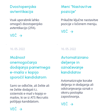
Dvostopenjska
Meni "Nastavitve
avtentikacija
pozicije"
Vsak uporabnik lahko
Prikažite ključne nastavitve
omogoči dvostopenjsko
pozicije v ločenem meniju.
avtentikacijo (2FA).
VEČ
VEČ
16. 05. 2022
16. 05. 2022
Možnost
Avtomatizirano
onemogočanja
deljenje in
dodajanja pametnega
označevanje
e-maila v kopijo
kandidatov
sporočil kandidatom
Avtomatizirajte korake
deljenja in dodajanja ali
Sami se odločite, ali želite ali
odstranjevanja oznak v
ne želite dodajati t.i.
okviru postopka
sistemski e-mail v kopijo e-
zaposlovanja.
mailov, ki se iz ATS Recruitis
pošiljajo kandidatom.
VEČ
VEČ