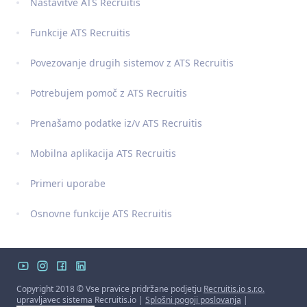
Nastavitve ATS Recruitis
Funkcije ATS Recruitis
Povezovanje drugih sistemov z ATS Recruitis
Potrebujem pomoč z ATS Recruitis
Prenašamo podatke iz/v ATS Recruitis
Mobilna aplikacija ATS Recruitis
Primeri uporabe
Osnovne funkcije ATS Recruitis
Copyright 2018 © Vse pravice pridržane podjetju
Recruitis.io s.r.o.
upravljavec sistema Recruitis.io |
Splošni pogoji poslovanja
|