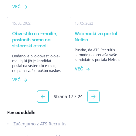
VEČ
15. 05. 2022
15. 05. 2022
Obvestila o e-mailih,
Webhooki za portal
poslanih samo na
Nelisa
sistemski e-mail
Pustite, da ATS Recruitis
samodejno prenaša vaše
Dodano je bilo obvestilo o e-
kandidate s portala Nelisa.
mailih, ki jih je kandidat
poslal na sistemski e-mail,
VEČ
ne pa na vaš e-poštni naslov.
VEČ
Strana 17 z 24
Pomoč oddelki
Začenjamo z ATS Recruitis