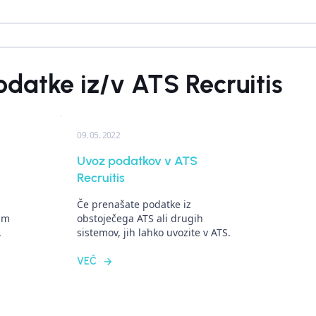
datke iz/v ATS Recruitis
09. 05. 2022
Uvoz podatkov v ATS
Recruitis
Če prenašate podatke iz
vam
obstoječega ATS ali drugih
.
sistemov, jih lahko uvozite v ATS.
VEČ