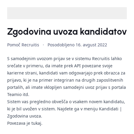
Zgodovina uvoza kandidatov
Pomoč Recruitis
·
Posodobljeno
16. avgust 2022
S samodejnim uvozom prijav se v sistemu Recruitis lahko
srečate v primeru, da imate prek API povezane svoje
karierne strani, kandidati vam odgovarjajo prek obrazca za
prijavo, ki je na primer integriran na drugih zaposlitvenih
portalih, ali imate vklopljen samodejni uvoz prijav s portala
Teamio itd.
Sistem vas pregledno obvešča o vsakem novem kandidatu,
ki je bil uvožen v sistem. Najdete ga v meniju Kandidati |
Zgodovina uvoza.
Povezava je
tukaj
.