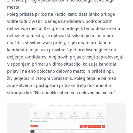
mesta
Poleg prikaza prilog na kartici kandidata lahko priloge
vidite tudi v vrstici danega kandidata v podrobnostih
delovnega mesta. Ker gre za priloge k temu določenemu
delovnemu mestu, se njihovo število logično ne mora
enačiti s številom vseh prilog, ki jih imate pri danem
kandidatu, in je tako pravilno (spet predvsem glede na
deljenje kandidatov in njihovih prijav z vodji zaposlovanja).
V spodnjem primeru vidimo situacijo, ko se je kandidat
prijavil na eno določeno delovno mesto in priložil npr.
življenjepis in vstopni vprašalnik. Poleg tega je bil med
zaposlitvenim postopkom priložen tretji dokument in
shranjen kot
"
Ne dodeliti nobenemu delovnemu mestu
":