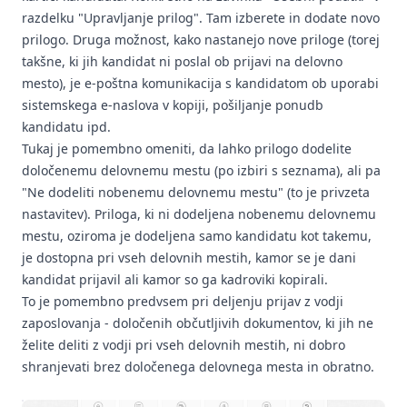
razdelku "Upravljanje prilog". Tam izberete in dodate novo
prilogo. Druga možnost, kako nastanejo nove priloge (torej
takšne, ki jih kandidat ni poslal ob prijavi na delovno
mesto), je e-poštna komunikacija s kandidatom ob uporabi
sistemskega e-naslova v kopiji, pošiljanje ponudb
kandidatu ipd.
Tukaj je pomembno omeniti, da lahko prilogo dodelite
določenemu delovnemu mestu (po izbiri s seznama), ali pa
"Ne dodeliti nobenemu delovnemu mestu" (to je privzeta
nastavitev). Priloga, ki ni dodeljena nobenemu delovnemu
mestu, oziroma je dodeljena samo kandidatu kot takemu,
je dostopna pri vseh delovnih mestih, kamor se je dani
kandidat prijavil ali kamor so ga kadroviki kopirali.
To je pomembno predvsem pri deljenju prijav z vodji
zaposlovanja - določenih občutljivih dokumentov, ki jih ne
želite deliti z vodji pri vseh delovnih mestih, ni dobro
shranjevati brez določenega delovnega mesta in obratno.