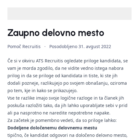
Zaupno delovno mesto
Pomoč Recruitis
·
Posodobljeno
31. avgust 2022
Če si v okviru ATS Recruitis ogledate priloge kandidata, se
vam je morda zgodilo, da ne vidite vedno istega nabora
prilog in da se priloge od kandidata in tiste, ki ste jih
dodali pozneje, razlikujejo po svojem obnašanju, oziroma
po tem, kje in kako se prikazujejo.
Vse te razlike imajo svoje logične razloge in ta članek jih
poskuša razložiti tako, da jih lahko uporabljate sebi v prid
ali pa nasprotno ne naredite nepotrebne napake.
Za začetek je pomembno vedeti, da so priloge lahko:
Dodeljene določenemu delovnemu mestu
tipično, če kandidat odgovori na določeno delovno mesto,