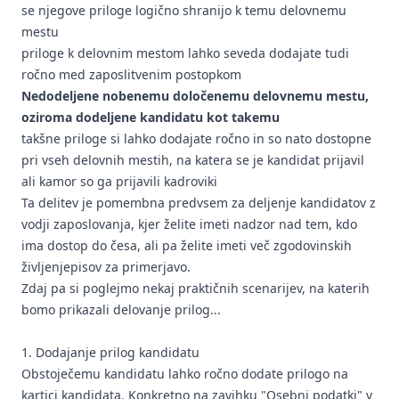
se njegove priloge logično shranijo k temu delovnemu
mestu
priloge k delovnim mestom lahko seveda dodajate tudi
ročno med zaposlitvenim postopkom
Nedodeljene nobenemu določenemu delovnemu mestu,
oziroma dodeljene kandidatu kot takemu
takšne priloge si lahko dodajate ročno in so nato dostopne
pri vseh delovnih mestih, na katera se je kandidat prijavil
ali kamor so ga prijavili kadroviki
Ta delitev je pomembna predvsem za deljenje kandidatov z
vodji zaposlovanja, kjer želite imeti nadzor nad tem, kdo
ima dostop do česa, ali pa želite imeti več zgodovinskih
življenjepisov za primerjavo.
Zdaj pa si poglejmo nekaj praktičnih scenarijev, na katerih
bomo prikazali delovanje prilog...
1. Dodajanje prilog kandidatu
Obstoječemu kandidatu lahko ročno dodate prilogo na
kartici kandidata. Konkretno na zavihku "Osebni podatki" v