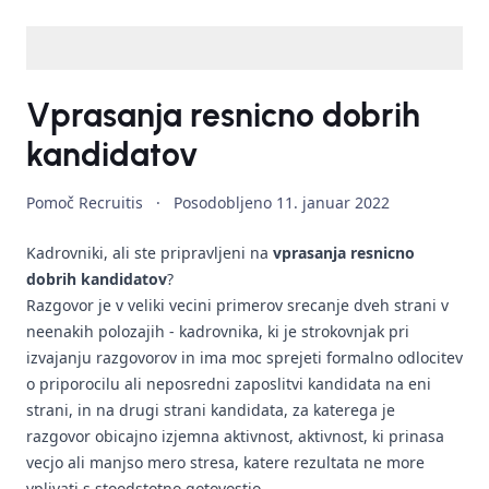
Vprasanja resnicno dobrih
kandidatov
Pomoč Recruitis
·
Posodobljeno
11. januar 2022
Kadrovniki, ali ste pripravljeni na
vprasanja resnicno
dobrih kandidatov
?
Razgovor je v veliki vecini primerov srecanje dveh strani v
neenakih polozajih - kadrovnika, ki je strokovnjak pri
izvajanju razgovorov in ima moc sprejeti formalno odlocitev
o priporocilu ali neposredni zaposlitvi kandidata na eni
strani, in na drugi strani kandidata, za katerega je
razgovor obicajno izjemna aktivnost, aktivnost, ki prinasa
vecjo ali manjso mero stresa, katere rezultata ne more
vplivati s stoodstotno gotovostjo.