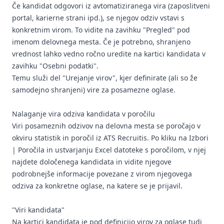
Če kandidat odgovori iz avtomatiziranega vira (zaposlitveni
portal, karierne strani ipd.), se njegov odziv vstavi s
konkretnim virom. To vidite na zavihku "Pregled" pod
imenom delovnega mesta. Če je potrebno, shranjeno
vrednost lahko vedno ročno uredite na kartici kandidata v
zavihku "Osebni podatki".
Temu služi del "Urejanje virov", kjer definirate (ali so že
samodejno shranjeni) vire za posamezne oglase.
Nalaganje vira odziva kandidata v poročilu
Viri posameznih odzivov na delovna mesta se poročajo v
okviru statistik in poročil iz ATS Recruitis. Po kliku na Izbori
| Poročila in ustvarjanju Excel datoteke s poročilom, v njej
najdete določenega kandidata in vidite njegove
podrobnejše informacije povezane z virom njegovega
odziva za konkretne oglase, na katere se je prijavil.
"Viri kandidata"
Na kartici kandidata je pod definicijo virov za oglase tudi