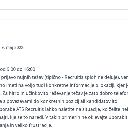
o
9. maj 2022
T od 9:00 do 16:00
prijavo nujnih težav (tipično - Recruitis sploh ne deluje), v
o imeti na voljo tudi konkretne informacije o lokaciji, kjer j
. Za hitro in učinkovito reševanje težav je zato dobro telefon
s povezavami do konkretnih pozicij ali kandidatov itd.
rabe ATS Recruitis lahko naletite na situacije, ko želite neka
jti, kje se to naredi. V takih primerih ne oklevajte uporabit
ja in veliko frustracije.