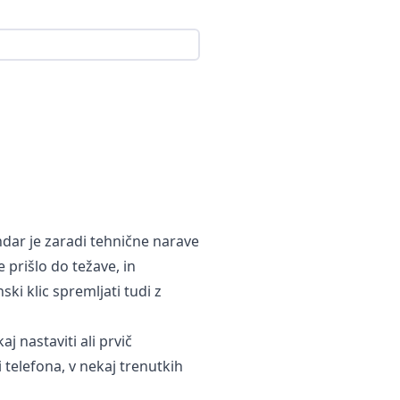
endar je zaradi tehnične narave
e prišlo do težave, in
ski klic spremljati tudi z
j nastaviti ali prvič
i telefona, v nekaj trenutkih