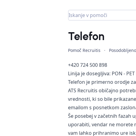
Telefon
Pomoč Recruitis
·
Posodobljen
+420 724 500 898
Linija je dosegljiva: PON - PE
Telefon je primerno orodje za 
ATS Recruitis običajno potrebn
vrednosti, ki so bile prikazane
emailom s posnetkom zaslona 
Še posebej v začetnih fazah upo
uporabiti, vendar ne morete na
vam lahko prihranimo ure iskan