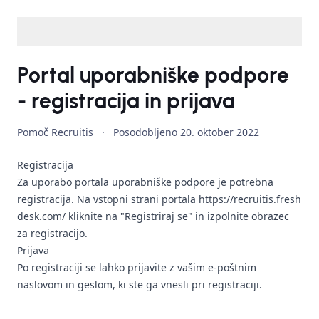
Portal uporabniške podpore
- registracija in prijava
Pomoč Recruitis
·
Posodobljeno
20. oktober 2022
Registracija
Za uporabo portala uporabniške podpore je potrebna
registracija. Na vstopni strani portala
https://recruitis.fresh
desk.com/
kliknite na "Registriraj se" in izpolnite obrazec
za registracijo.
Prijava
Po registraciji se lahko prijavite z vašim e-poštnim
naslovom in geslom, ki ste ga vnesli pri registraciji.