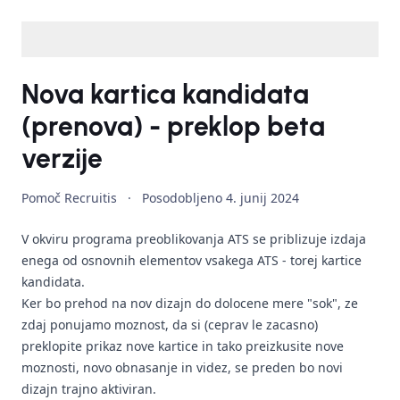
Nova kartica kandidata
(prenova) - preklop beta
verzije
Pomoč Recruitis
·
Posodobljeno
4. junij 2024
V okviru programa preoblikovanja ATS se priblizuje izdaja
enega od osnovnih elementov vsakega ATS - torej kartice
kandidata.
Ker bo prehod na nov dizajn do dolocene mere "sok", ze
zdaj ponujamo moznost, da si (ceprav le zacasno)
preklopite prikaz nove kartice in tako preizkusite nove
moznosti, novo obnasanje in videz, se preden bo novi
dizajn trajno aktiviran.