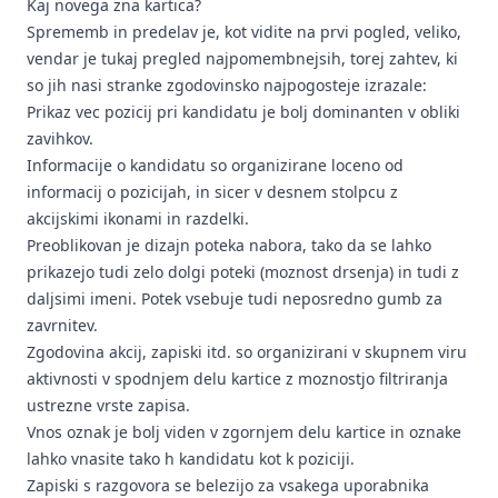
Kaj novega zna kartica?
Sprememb in predelav je, kot vidite na prvi pogled, veliko,
vendar je tukaj pregled najpomembnejsih, torej zahtev, ki
so jih nasi stranke zgodovinsko najpogosteje izrazale:
Prikaz vec pozicij pri kandidatu je bolj dominanten v obliki
zavihkov.
Informacije o kandidatu so organizirane loceno od
informacij o pozicijah, in sicer v desnem stolpcu z
akcijskimi ikonami in razdelki.
Preoblikovan je dizajn poteka nabora, tako da se lahko
prikazejo tudi zelo dolgi poteki (moznost drsenja) in tudi z
daljsimi imeni. Potek vsebuje tudi neposredno gumb za
zavrnitev.
Zgodovina akcij, zapiski itd. so organizirani v skupnem viru
aktivnosti v spodnjem delu kartice z moznostjo filtriranja
ustrezne vrste zapisa.
Vnos oznak je bolj viden v zgornjem delu kartice in oznake
lahko vnasite tako h kandidatu kot k poziciji.
Zapiski s razgovora se belezijo za vsakega uporabnika