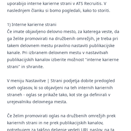
uporabijo interne karierne strani v ATS Recruitis. V
naslednjem članku si bomo pogledali, kako to storiti.
1) Interne karierne strani
Če imate objavljeno delovno mesto, za katerega veste, da
ga želite promovirati na družbenih omrežjih, je treba pri
takem delovnem mestu pravilno nastaviti publikacijske
kanale. Pri izbranem delovnem mestu v nastavitvah
publikacijskih kanalov izberite možnost "interne karierne
strani" in shranite.
V meniju Nastavitve | Strani podjetja dobite predogled
vseh oglasov, ki so objavljeni na teh internih kariernih
straneh - oglas se prikaže tako, kot ste ga definirali v
urejevalniku delovnega mesta.
Če želim promovirati oglas na družbenih omrežjih prek
kariernih strani in ne prek publikacijskih kanalov,
potrebujem za takšno deljenje vedeti URL naslov, na ta