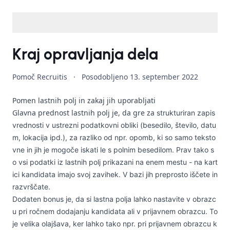
Kraj opravljanja dela
Pomoč Recruitis
·
Posodobljeno
13. september 2022
Pomen lastnih polj in zakaj jih uporabljati
Glavna prednost lastnih polj je, da gre za
strukturiran
zapis
vrednosti v ustrezni podatkovni obliki (besedilo, število, datu
m, lokacija ipd.)
, za razliko od npr. opomb, ki so samo teksto
vne in jih je mogoče iskati le s polnim besedilom. Prav tako s
o vsi podatki iz lastnih polj prikazani
na enem mestu - na kart
ici kandidata imajo svoj zavihek.
V bazi jih preprosto
iščete in
razvrščate
.
Dodaten bonus je, da si lastna polja lahko
nastavite
v obrazc
u
pri ročnem dodajanju kandidata
ali v
prijavnem obrazcu
. To
je velika olajšava, ker lahko tako npr. pri prijavnem obrazcu k