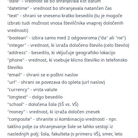
"date" - vrednost se bo shranjevala kot datum
"datetime" - vrednost bo shranjevala natančen čas
"text" - shrani se vneseno kratko besedilo (tu je mogoče
izbrati tudi možnost vnosa številčnika vnaprej določenih
vrednosti)
"boolean" - izbira samo med 2 odgovoroma ("da" ali "ne")
"integer" - vrednost, ki izraža določeno število (celo število)
"address" - besedilo, ki vključuje geografsko lokacijo
"phone" - vrednost, ki vsebuje klicno številko in telefonsko
številko
"email" - shrani se e-poštni naslov
"url" - shrani se povezava do spleta (url naslov)
"currency" - vrsta valute
"longtext" - dolgo besedilo
"school" - določena šola (SŠ vs. VŠ)
"money" - vrednost, ki izraža določen znesek
"composite" - shranite si kombinacijo vrednosti - npr.
takšno polje za shranjevanje šole se lahko sestoji iz
naslednjih polj: šola, fakulteta (v primeru VŠ), smer, leto