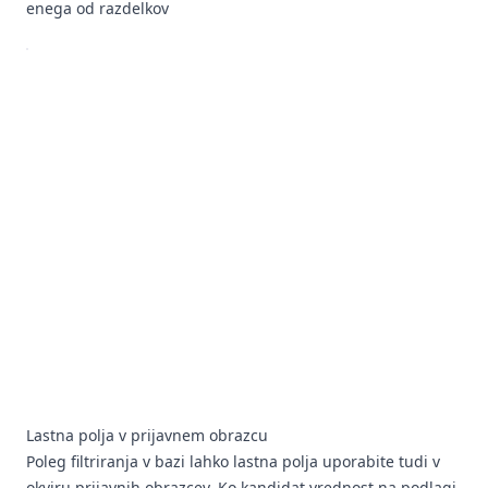
enega od razdelkov
Lastna polja v prijavnem obrazcu
Poleg filtriranja v bazi lahko lastna polja uporabite tudi v
okviru prijavnih obrazcev. Ko kandidat vrednost na podlagi