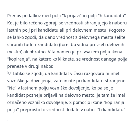
Prenos podatkov med polji "k prijavi" in polji "h kandidatu"
Kot je bilo rečeno zgoraj, se vrednosti shranjujejo k naboru
lastnih polj pri kandidatu ali pri delovnem mestu. Pogosto
se lahko zgodi, da dano vrednost z delovnega mesta želite
shraniti tudi h kandidatu (torej bo vidna pri vseh delovnih
mestih) ali obratno. V ta namen je pri vsakem polju ikona
"kopiranja", na katero ko kliknete, se vrednost danega polja
prenese v drugi nabor.
Lahko se zgodi, da kandidat v času razgovora ni imel
💡
vozniškega dovoljenja, zato imate pri kandidatu shranjeno
"Ne" v lastnem polju vozniško dovoljenje, ko pa se je
kandidat pozneje prijavil na delovno mesto, je tam že imel
označeno vozniško dovoljenje. S pomočjo ikone "kopiranja
polja" preprosto to vrednost dodate v nabor "h kandidatu".