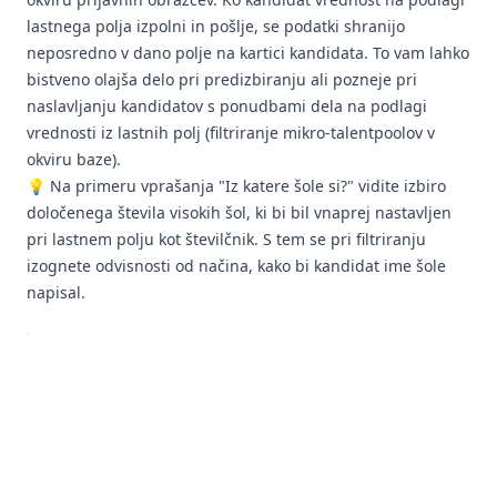
lastnega polja izpolni in pošlje, se podatki shranijo
neposredno v dano polje na kartici kandidata. To vam lahko
bistveno olajša delo pri predizbiranju ali pozneje pri
naslavljanju kandidatov s ponudbami dela na podlagi
vrednosti iz lastnih polj (filtriranje mikro-talentpoolov v
okviru baze).
💡 Na primeru vprašanja "Iz katere šole si?" vidite izbiro
določenega števila visokih šol, ki bi bil vnaprej nastavljen
pri lastnem polju kot številčnik. S tem se pri filtriranju
izognete odvisnosti od načina, kako bi kandidat ime šole
napisal.