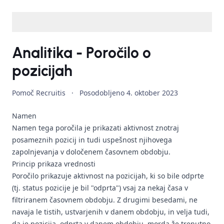
Analitika - Poročilo o
pozicijah
Pomoč Recruitis
·
Posodobljeno
4. oktober 2023
Namen
Namen tega poročila je prikazati aktivnost znotraj
posameznih pozicij in tudi uspešnost njihovega
zapolnjevanja v določenem časovnem obdobju.
Princip prikaza vrednosti
Poročilo prikazuje aktivnost na pozicijah, ki so bile odprte
(tj. status pozicije je bil "odprta") vsaj za nekaj časa v
filtriranem časovnem obdobju. Z drugimi besedami, ne
navaja le tistih, ustvarjenih v danem obdobju, in velja tudi,
da je pozicija, odprta v danem obdobju, morda že trenutno