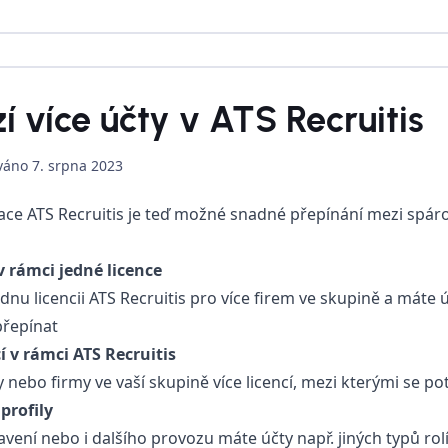
í více účty v ATS Recruitis
ováno
7. srpna 2023
ace ATS Recruitis je teď možné snadné přepínání mezi spáro
v rámci jedné licence
nu licencii ATS Recruitis pro více firem ve skupině a máte ú
přepínat
í v rámci ATS Recruitis
 nebo firmy ve vaší skupině více licencí, mezi kterými se po
profily
ení nebo i dalšího provozu máte účty např. jiných typů rolí