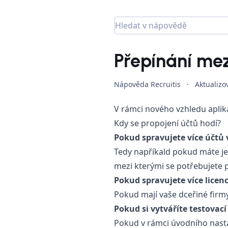
Přepínání mez
Nápověda Recruitis
·
Aktualiz
V rámci nového vzhledu aplik
Kdy se propojení účtů hodí?
Pokud spravujete více účtů 
Tedy napříkald pokud máte jed
mezi kterými se potřebujete 
Pokud spravujete více licenc
Pokud mají vaše dceřiné firmy
Pokud si vytváříte testovací 
Pokud v rámci úvodního nastav