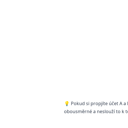
💡 Pokud si propjíte účet A a 
obousměrné a neslouží to k to