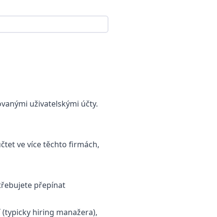
vanými uživatelskými účty.
čtet ve více těchto firmách,
třebujete přepínat
 (typicky hiring manažera),