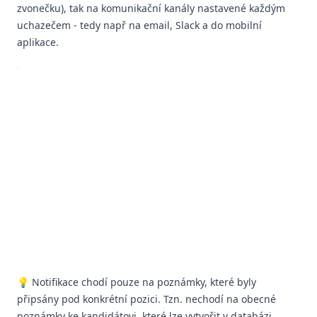
zvonečku), tak na komunikační kanály nastavené každým
uchazečem - tedy např na email, Slack a do mobilní
aplikace.
💡 Notifikace chodí pouze na poznámky, které byly
připsány pod konkrétní pozici. Tzn. nechodí na obecné
poznámky ke kandidátovi, které lze vytvořit v databázi