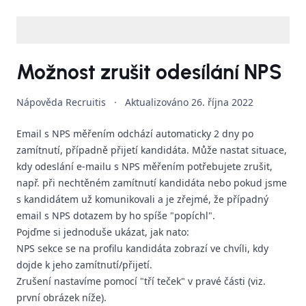
Možnost zrušit odesílání NPS
Nápověda Recruitis
·
Aktualizováno
26. října 2022
Email s NPS měřením odchází automaticky 2 dny po
zamítnutí, případně přijetí kandidáta. Může nastat situace,
kdy odeslání e-mailu s NPS měřením potřebujete zrušit,
např. při nechtěném zamítnutí kandidáta nebo pokud jsme
s kandidátem už komunikovali a je zřejmé, že případný
email s NPS dotazem by ho spíše "popíchl".
Pojďme si jednoduše ukázat, jak nato:
NPS sekce se na profilu kandidáta zobrazí ve chvíli, kdy
dojde k jeho zamítnutí/přijetí.
Zrušení nastavíme pomocí "tří teček" v pravé části (viz.
první obrázek níže).