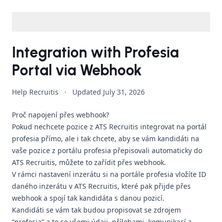
Integration with Profesia
Portal via Webhook
Help Recruitis
·
Updated
July 31, 2026
Proč napojení přes webhook?
Pokud nechcete pozice z ATS Recruitis integrovat na portál
profesia přímo, ale i tak chcete, aby se vám kandidáti na
vaše pozice z portálu profesia přepisovali automaticky do
ATS Recruitis, můžete to zařídit přes webhook.
V rámci nastavení inzerátu si na portále profesia vložíte ID
daného inzerátu v ATS Recruitis, které pak přijde přes
webhook a spojí tak kandidáta s danou pozicí.
Kandidáti se vám tak budou propisovat se zdrojem
“profesia” a to se všemi údaji, přílohami, komunikací a